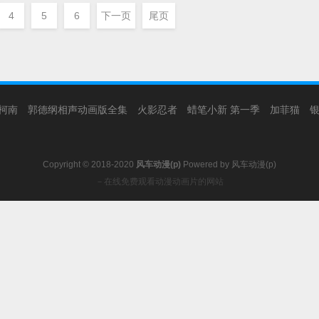
4
5
6
下一页
尾页
柯南
郭德纲相声动画版全集
火影忍者
蜡笔小新 第一季
加菲猫
Copyright © 2018-2020
风车动漫(p)
Powered by
风车动漫(p)
－在线免费观看动漫动画片的网站