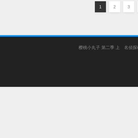
1
2
3
樱桃小丸子 第二季 上
名侦探