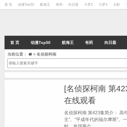
首 页
动漫Top50
航海王
有药
向日葵
斗罗2
斗罗3
火影
首 页
动漫Top50
航海王
有药
向日葵
当前位置：
>
名侦探柯南
[名侦探柯南 第42
在线观看
名侦探柯南 第423集简介： 
主”、“平成年代的福尔摩斯”
时，发现两个...