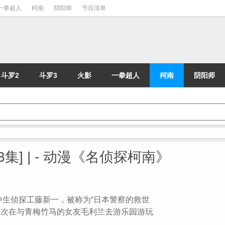
一拳超人
柯南
阴阳师
节目清单
斗罗2
斗罗3
火影
一拳超人
柯南
阴阳师
3集] | - 动漫《名侦探柯南》
高中生侦探工藤新一，被称为“日本警察的救世
。一次在与青梅竹马的女友毛利兰去游乐园游玩