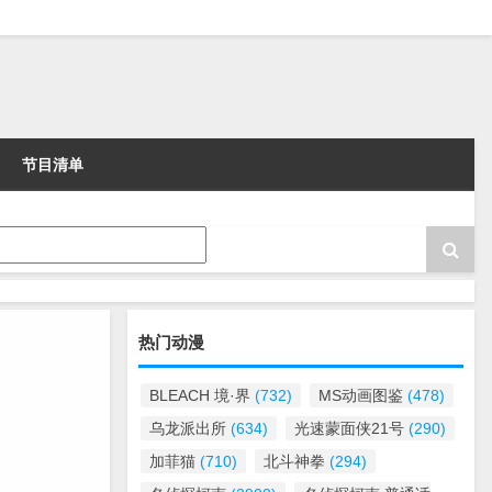
节目清单
热门动漫
BLEACH 境·界
(732)
MS动画图鉴
(478)
乌龙派出所
(634)
光速蒙面侠21号
(290)
加菲猫
(710)
北斗神拳
(294)