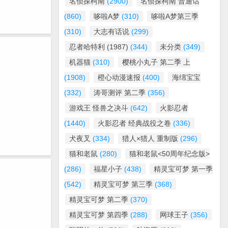
名侦探柯南
(2900)
名侦探柯南 普通话
(860)
哆啦A梦
(310)
哆啦A梦第三季
(310)
大志有话说
(299)
忍者哈特利 (1987)
(344)
未分类
(349)
机器猫
(310)
樱桃小丸子 第二季 上
(1908)
橙心动漫速报
(400)
海绵宝宝
(332)
涛哥测评 第二季
(356)
游戏王 怪兽之决斗
(642)
火影忍者
(1440)
火影忍者 经典战役之卷
(336)
犬夜叉
(334)
猎人×猎人 重制版
(296)
猫和老鼠
(280)
猫和老鼠<50周年纪念版>
(286)
福星小子
(438)
精灵宝可梦 第一季
(542)
精灵宝可梦 第三季
(368)
精灵宝可梦 第二季
(370)
精灵宝可梦 第四季
(288)
网球王子
(356)