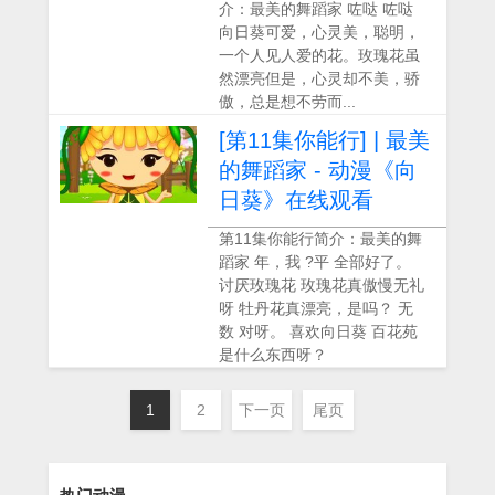
介：最美的舞蹈家 咗哒 咗哒
向日葵可爱，心灵美，聪明，
一个人见人爱的花。玫瑰花虽
然漂亮但是，心灵却不美，骄
傲，总是想不劳而...
[第11集你能行] | 最美
的舞蹈家 - 动漫《向
日葵》在线观看
第11集你能行简介：最美的舞
蹈家 年，我 ?平 全部好了。
讨厌玫瑰花 玫瑰花真傲慢无礼
呀 牡丹花真漂亮，是吗？ 无
数 对呀。 喜欢向日葵 百花苑
是什么东西呀？
1
2
下一页
尾页