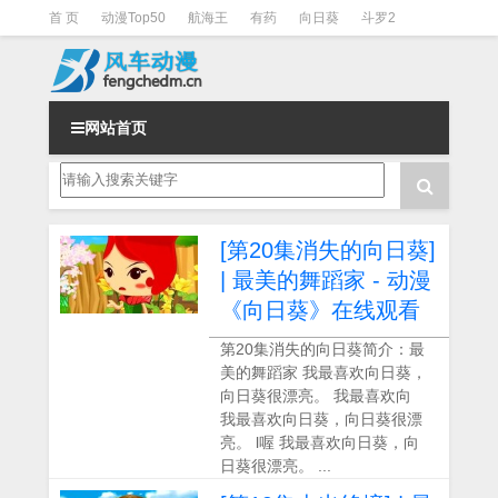
首 页
动漫Top50
航海王
有药
向日葵
斗罗2
斗罗3
火影
一拳超人
柯南
阴阳师
节目清单
网站首页
[第20集消失的向日葵]
| 最美的舞蹈家 - 动漫
《向日葵》在线观看
第20集消失的向日葵简介：最
美的舞蹈家 我最喜欢向日葵，
向日葵很漂亮。 我最喜欢向
我最喜欢向日葵，向日葵很漂
亮。 l喔 我最喜欢向日葵，向
日葵很漂亮。 ...