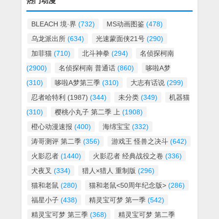
热门动漫
BLEACH 境·界
(732)
MS动画图鉴
(478)
乌龙派出所
(634)
光速蒙面侠21号
(290)
加菲猫
(710)
北斗神拳
(294)
名侦探柯南
(2900)
名侦探柯南 普通话
(860)
哆啦A梦
(310)
哆啦A梦第三季
(310)
大志有话说
(299)
忍者哈特利 (1987)
(344)
未分类
(349)
机器猫
(310)
樱桃小丸子 第二季 上
(1908)
橙心动漫速报
(400)
海绵宝宝
(332)
涛哥测评 第二季
(356)
游戏王 怪兽之决斗
(642)
火影忍者
(1440)
火影忍者 经典战役之卷
(336)
犬夜叉
(334)
猎人×猎人 重制版
(296)
猫和老鼠
(280)
猫和老鼠<50周年纪念版>
(286)
福星小子
(438)
精灵宝可梦 第一季
(542)
精灵宝可梦 第三季
(368)
精灵宝可梦 第二季