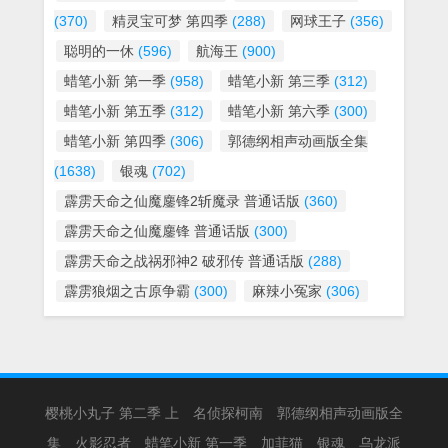
(370)
精灵宝可梦 第四季
(288)
网球王子
(356)
聪明的一休
(596)
航海王
(900)
蜡笔小新 第一季
(958)
蜡笔小新 第三季
(312)
蜡笔小新 第五季
(312)
蜡笔小新 第六季
(300)
蜡笔小新 第四季
(306)
郭德纲相声动画版全集
(1638)
银魂
(702)
霹雳天命之仙魔鏖锋2斩魔录 普通话版
(360)
霹雳天命之仙魔鏖锋 普通话版
(300)
霹雳天命之战祸邪神2 破邪传 普通话版
(288)
霹雳狼烟之古原争霸
(300)
麻辣小冤家
(306)
樱桃小丸子 第二季 上
名侦探柯南
郭德纲相声动画版全
集
火影忍者
蜡笔小新 第一季
加菲猫
银魂
乌龙派