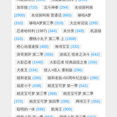
加菲猫
(710)
北斗神拳
(294)
名侦探柯南
(2900)
名侦探柯南 普通话
(860)
哆啦A梦
(310)
哆啦A梦第三季
(310)
大志有话说
(299)
忍者哈特利 (1987)
(344)
未分类
(349)
机器猫
(310)
樱桃小丸子 第二季 上
(1908)
橙心动漫速报
(400)
海绵宝宝
(332)
涛哥测评 第二季
(356)
游戏王 怪兽之决斗
(642)
火影忍者
(1440)
火影忍者 经典战役之卷
(336)
犬夜叉
(334)
猎人×猎人 重制版
(296)
猫和老鼠
(280)
猫和老鼠<50周年纪念版>
(286)
福星小子
(438)
精灵宝可梦 第一季
(542)
精灵宝可梦 第三季
(368)
精灵宝可梦 第二季
(370)
精灵宝可梦 第四季
(288)
网球王子
(356)
聪明的一休
(596)
航海王
(900)