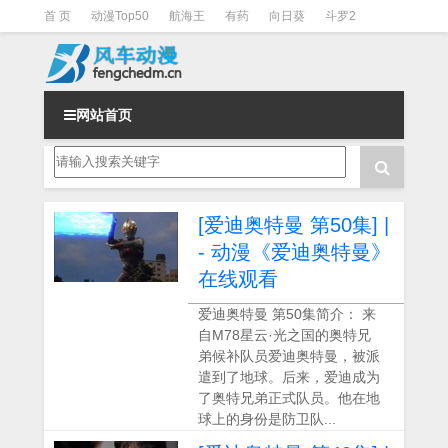
首 页
动漫Top50
航海王
有药
向日葵
斗罗2
斗罗3
火影
一拳超人
柯南
阴阳师
节目清单
网站首页
[爱迪奥特曼 第50集] |
- 动漫《爱迪奥特曼》
在线观看
爱迪奥特曼 第50集简介： 来
自M78星云·光之国的奥特兄
弟候补队员爱迪奥特曼，被派
遣到了地球。后来，爱迪成为
了奥特兄弟正式队员。他在地
球上的身份是防卫队...