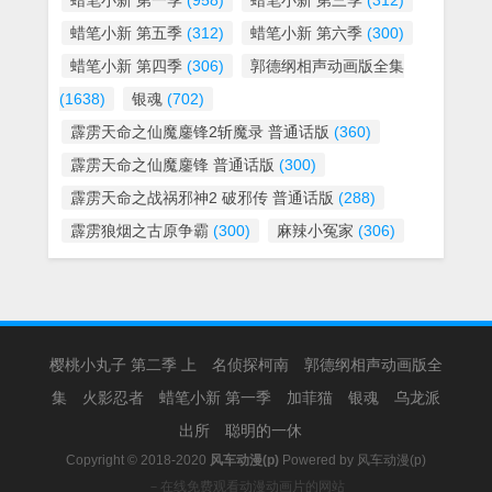
蜡笔小新 第一季
(958)
蜡笔小新 第三季
(312)
蜡笔小新 第五季
(312)
蜡笔小新 第六季
(300)
蜡笔小新 第四季
(306)
郭德纲相声动画版全集
(1638)
银魂
(702)
霹雳天命之仙魔鏖锋2斩魔录 普通话版
(360)
霹雳天命之仙魔鏖锋 普通话版
(300)
霹雳天命之战祸邪神2 破邪传 普通话版
(288)
霹雳狼烟之古原争霸
(300)
麻辣小冤家
(306)
樱桃小丸子 第二季 上
名侦探柯南
郭德纲相声动画版全
集
火影忍者
蜡笔小新 第一季
加菲猫
银魂
乌龙派
出所
聪明的一休
Copyright © 2018-2020
风车动漫(p)
Powered by
风车动漫(p)
－在线免费观看动漫动画片的网站