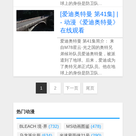
球上的身份是防卫队...
[爱迪奥特曼 第41集] |
- 动漫《爱迪奥特曼》
在线观看
爱迪奥特曼 第41集简介： 来
自M78星云·光之国的奥特兄
弟候补队员爱迪奥特曼，被派
遣到了地球。后来，爱迪成为
了奥特兄弟正式队员。他在地
球上的身份是防卫队...
1
2
下一页
尾页
热门动漫
BLEACH 境·界
(732)
MS动画图鉴
(478)
乌龙派出所
(634)
光速蒙面侠21号
(290)