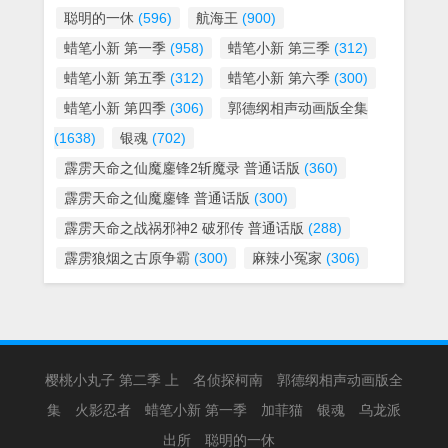
聪明的一休
(596)
航海王
(900)
蜡笔小新 第一季
(958)
蜡笔小新 第三季
(312)
蜡笔小新 第五季
(312)
蜡笔小新 第六季
(300)
蜡笔小新 第四季
(306)
郭德纲相声动画版全集
(1638)
银魂
(702)
霹雳天命之仙魔鏖锋2斩魔录 普通话版
(360)
霹雳天命之仙魔鏖锋 普通话版
(300)
霹雳天命之战祸邪神2 破邪传 普通话版
(288)
霹雳狼烟之古原争霸
(300)
麻辣小冤家
(306)
樱桃小丸子 第二季 上
名侦探柯南
郭德纲相声动画版全
集
火影忍者
蜡笔小新 第一季
加菲猫
银魂
乌龙派
出所
聪明的一休