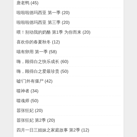
唐老鸭
(45)
啦啦啦德玛西亚 第一季
(20)
啦啦啦德玛西亚 第三季
(20)
喂！别动我的奶酪 第1季 为你而来
(20)
喜欢你的春夏秋冬
(12)
喵有卵用 第一季
(58)
嗨，顾得白之快乐成长
(60)
嗨，顾得白之爱最珍贵
(50)
嘘!门外有僵尸
(42)
噬神者
(34)
噬魂师
(50)
嚣张狂妃
(20)
嚣张狂妃 第2季
(20)
四月一日三姐妹之家庭故事 第2季
(12)