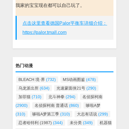
我家的宝宝现在都可以自己玩了。
点击这里查看德国Palor平衡车详细介绍：
https://palor.tmall.com
热门动漫
BLEACH 境·界
(732)
MS动画图鉴
(478)
乌龙派出所
(634)
光速蒙面侠21号
(290)
加菲猫
(710)
北斗神拳
(294)
名侦探柯南
(2900)
名侦探柯南 普通话
(860)
哆啦A梦
(310)
哆啦A梦第三季
(310)
大志有话说
(299)
忍者哈特利 (1987)
(344)
未分类
(349)
机器猫