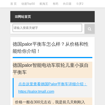
首 页
动漫Top50
航海王
有药
向日葵
斗罗2
斗罗3
火影
一拳超人
柯南
阴阳师
节目清单
网站首页
德国palor平衡车怎么样？从价格和性
能给你介绍！
德国palor智能电动车双轮儿童小孩自
平衡车
点击这里查看德国Palor平衡车详细介绍：
https://palor.tmall.com
价格一般在300元左右，我是前几天刚刚入