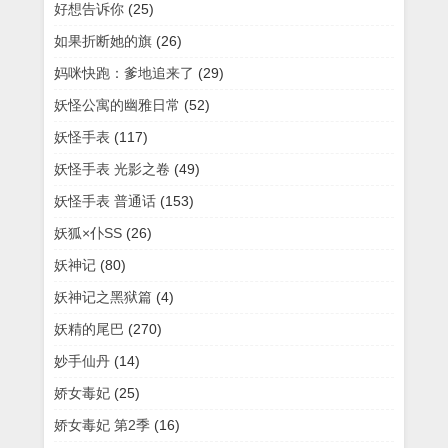
好想告诉你
(25)
如果折断她的旗
(26)
妈咪快跑：爹地追来了
(29)
妖怪公寓的幽雅日常
(52)
妖怪手表
(117)
妖怪手表 光影之卷
(49)
妖怪手表 普通话
(153)
妖狐×仆SS
(26)
妖神记
(80)
妖神记之黑狱篇
(4)
妖精的尾巴
(270)
妙手仙丹
(14)
娇女毒妃
(25)
娇女毒妃 第2季
(16)