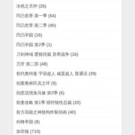
冷然之天秤
(26)
凹凸世界 第一季
(64)
凹凸世界 第二季
(40)
凹凸学园
(16)
凹凸学园 第2季
(1)
刀剑神域 爱丽丝篇 异界战争
(16)
刃牙 第二部
(48)
初代奥特曼 宇宙超人 咸蛋超人 普通话
(39)
别册奥林匹克之环
(9)
别惹流氓兔马修 第3季
(6)
前妻攻略 第1季 猎狩狼性总裁
(20)
前方高能之神烦狗炸裂动画
(40)
剑锋帝国
(8)
加菲猫
(710)