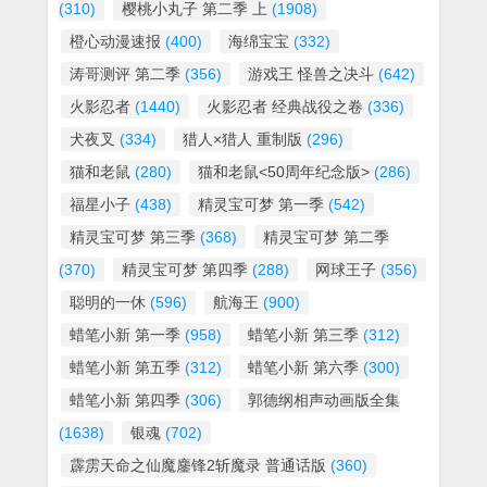
(310)
樱桃小丸子 第二季 上
(1908)
橙心动漫速报
(400)
海绵宝宝
(332)
涛哥测评 第二季
(356)
游戏王 怪兽之决斗
(642)
火影忍者
(1440)
火影忍者 经典战役之卷
(336)
犬夜叉
(334)
猎人×猎人 重制版
(296)
猫和老鼠
(280)
猫和老鼠<50周年纪念版>
(286)
福星小子
(438)
精灵宝可梦 第一季
(542)
精灵宝可梦 第三季
(368)
精灵宝可梦 第二季
(370)
精灵宝可梦 第四季
(288)
网球王子
(356)
聪明的一休
(596)
航海王
(900)
蜡笔小新 第一季
(958)
蜡笔小新 第三季
(312)
蜡笔小新 第五季
(312)
蜡笔小新 第六季
(300)
蜡笔小新 第四季
(306)
郭德纲相声动画版全集
(1638)
银魂
(702)
霹雳天命之仙魔鏖锋2斩魔录 普通话版
(360)