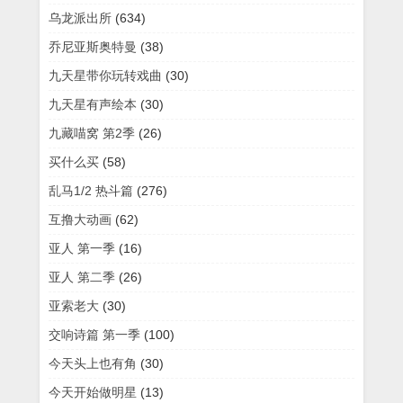
乌龙派出所
(634)
乔尼亚斯奥特曼
(38)
九天星带你玩转戏曲
(30)
九天星有声绘本
(30)
九藏喵窝 第2季
(26)
买什么买
(58)
乱马1/2 热斗篇
(276)
互撸大动画
(62)
亚人 第一季
(16)
亚人 第二季
(26)
亚索老大
(30)
交响诗篇 第一季
(100)
今天头上也有角
(30)
今天开始做明星
(13)