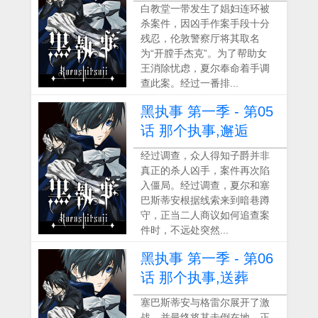
白教堂一带发生了娼妇连环被
杀案件，因凶手作案手段十分
残忍，伦敦警察厅将其取名
为“开膛手杰克”。为了帮助女
王消除忧虑，夏尔奉命着手调
查此案。经过一番排...
黑执事 第一季 - 第05
话 那个执事,邂逅
经过调查，众人得知子爵并非
真正的杀人凶手，案件再次陷
入僵局。经过调查，夏尔和塞
巴斯蒂安根据线索来到暗巷蹲
守，正当二人商议如何追查案
件时，不远处突然...
黑执事 第一季 - 第06
话 那个执事,送葬
塞巴斯蒂安与格雷尔展开了激
战，并最终将其击倒在地。正