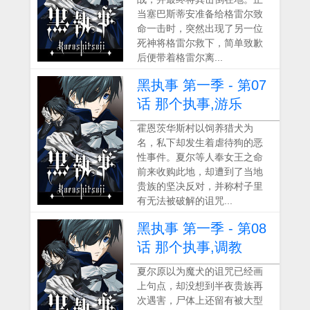
当塞巴斯蒂安准备给格雷尔致
命一击时，突然出现了另一位
死神将格雷尔救下，简单致歉
后便带着格雷尔离...
黑执事 第一季 - 第07
话 那个执事,游乐
霍恩茨华斯村以饲养猎犬为
名，私下却发生着虐待狗的恶
性事件。夏尔等人奉女王之命
前来收购此地，却遭到了当地
贵族的坚决反对，并称村子里
有无法被破解的诅咒...
黑执事 第一季 - 第08
话 那个执事,调教
夏尔原以为魔犬的诅咒已经画
上句点，却没想到半夜贵族再
次遇害，尸体上还留有被大型