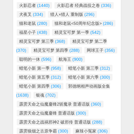
火影忍者
(1440)
火影忍者 经典战役之卷
(336)
犬夜叉
(334)
猎人×猎人 重制版
(296)
猫和老鼠
(280)
猫和老鼠<50周年纪念版>
(286)
福星小子
(438)
精灵宝可梦 第一季
(542)
精灵宝可梦 第三季
(368)
精灵宝可梦 第二季
(370)
精灵宝可梦 第四季
(288)
网球王子
(356)
聪明的一休
(596)
航海王
(900)
蜡笔小新 第一季
(958)
蜡笔小新 第三季
(312)
蜡笔小新 第五季
(312)
蜡笔小新 第六季
(300)
蜡笔小新 第四季
(306)
郭德纲相声动画版全集
(1638)
银魂
(702)
霹雳天命之仙魔鏖锋2斩魔录 普通话版
(360)
霹雳天命之仙魔鏖锋 普通话版
(300)
霹雳天命之战祸邪神2 破邪传 普通话版
(288)
霹雳狼烟之古原争霸
(300)
麻辣小冤家
(306)