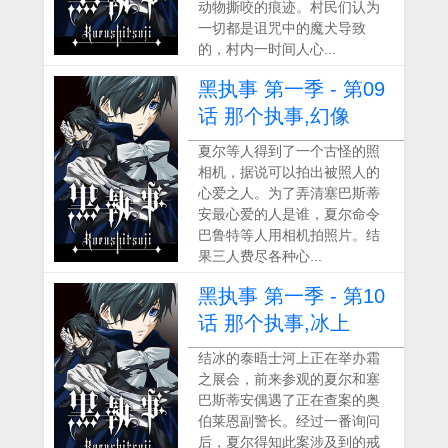
动物撕咬的痕迹。村民们认为
一切都是诅咒中的魔犬导致
的，村内一时间人心...
黑执事 第一季 - 第09
话 那个执事,幻像
夏尔等人得到了一个古怪的照
相机，据说可以拍出被照人的
心爱之人。为了弄清塞巴斯蒂
安最心爱的人是谁，夏尔命令
巴鲁特等人用相机拍照片。结
果三人费尽各种心...
黑执事 第一季 - 第10
话 那个执事,冰上
结冰的泰晤士河上正在举办霜
之展会，前来参观的夏尔和塞
巴斯蒂安偶遇了正在查案的奥
伯莱恩副警长。经过一番询问
后，夏尔得知此案涉及到的戒