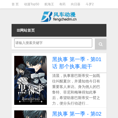
首 页
动漫Top50
航海王
有药
向日葵
斗罗2
斗罗3
火影
一拳超人
柯南
阴阳师
节目清单
网站首页
黑执事 第一季 - 第01
话 那个执事,能干
清晨，执事塞巴斯蒂安一如既
往叫醒夏尔，并通知他今日有
重要客人来访。身为佣人的巴
鲁特、菲尼和梅琳得知此事
后，希望助塞巴斯蒂安一臂之
力，便分头行动进行...
黑执事 第一季 - 第02