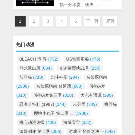
指十分珍贵，便决...
1
2
3
4
5
下一页
尾页
热门动漫
BLEACH 境·界
(732)
MS动画图鉴
(478)
乌龙派出所
(634)
光速蒙面侠21号
(290)
加菲猫
(710)
北斗神拳
(294)
名侦探柯南
(2900)
名侦探柯南 普通话
(860)
哆啦A梦
(310)
哆啦A梦第三季
(310)
大志有话说
(299)
忍者哈特利 (1987)
(344)
未分类
(349)
机器猫
(310)
樱桃小丸子 第二季 上
(1908)
橙心动漫速报
(400)
海绵宝宝
(332)
涛哥测评 第二季
(356)
游戏王 怪兽之决斗
(642)