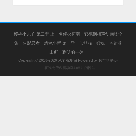
樱桃小丸子 第二季 上
名侦探柯南
郭德纲相声动画版全
集
火影忍者
蜡笔小新 第一季
加菲猫
银魂
乌龙派
出所
聪明的一休
Copyright © 2018-2020
风车动漫(p)
Powered by
风车动漫(p)
－在线免费观看动漫动画片的网站