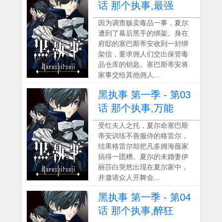
话 那个执事,最强
因为调查贩卖毒品一事，夏尔
遭到了幕后黑手的绑架。身在
府邸的塞巴斯蒂安收到一封绑
架信，要求佣人们交出保管毒
品仓库的钥匙。塞巴斯蒂安将
家事交给其他佣人...
黑执事 第一季 - 第03
话 那个执事,万能
受红夫人之托，夏尔命塞巴斯
蒂安训练不善服侍的格雷尔，
结果格雷尔却把凡多姆海薇家
搞得一团糟。夏尔的未婚妻伊
丽莎白突然出现在夏尔家中，
并邀请众人开舞会...
黑执事 第一季 - 第04
话 那个执事,醉狂