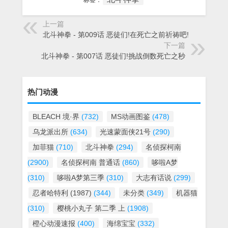
标签：
上一篇
北斗神拳 - 第009话 恶徒们!在死亡之前祈祷吧!
下一篇
北斗神拳 - 第007话 恶徒们!挑战倒数死亡之秒
热门动漫
BLEACH 境·界
(732)
MS动画图鉴
(478)
乌龙派出所
(634)
光速蒙面侠21号
(290)
加菲猫
(710)
北斗神拳
(294)
名侦探柯南
(2900)
名侦探柯南 普通话
(860)
哆啦A梦
(310)
哆啦A梦第三季
(310)
大志有话说
(299)
忍者哈特利 (1987)
(344)
未分类
(349)
机器猫
(310)
樱桃小丸子 第二季 上
(1908)
橙心动漫速报
(400)
海绵宝宝
(332)