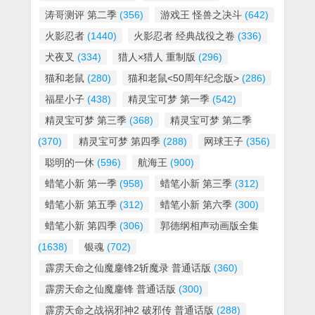
涛哥测评 第二季
(356)
游戏王 怪兽之决斗
(642)
火影忍者
(1440)
火影忍者 经典战役之卷
(336)
犬夜叉
(334)
猎人×猎人 重制版
(296)
猫和老鼠
(280)
猫和老鼠<50周年纪念版>
(286)
福星小子
(438)
精灵宝可梦 第一季
(542)
精灵宝可梦 第三季
(368)
精灵宝可梦 第二季
(370)
精灵宝可梦 第四季
(288)
网球王子
(356)
聪明的一休
(596)
航海王
(900)
蜡笔小新 第一季
(958)
蜡笔小新 第三季
(312)
蜡笔小新 第五季
(312)
蜡笔小新 第六季
(300)
蜡笔小新 第四季
(306)
郭德纲相声动画版全集
(1638)
银魂
(702)
霹雳天命之仙魔鏖锋2斩魔录 普通话版
(360)
霹雳天命之仙魔鏖锋 普通话版
(300)
霹雳天命之战祸邪神2 破邪传 普通话版
(288)