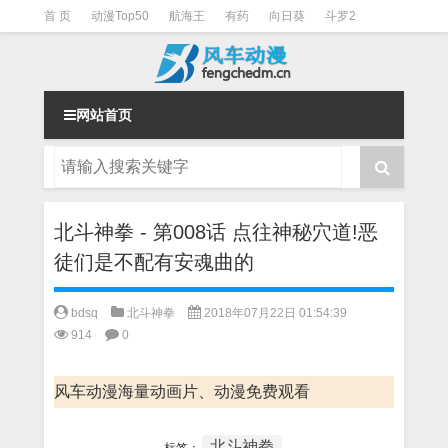
首 页
动漫Top50
航海王
有药
向日葵
斗罗2
斗罗3
火影
一拳超人
柯南
阴阳师
节目清单
网站首页
北斗神拳 - 第008话 点往神秘穴道!恶
徒们是不配有安魂曲的
bdsq
北斗神拳
2018年07月22日 01:54:39
914
0
风车动漫海量动画片、动漫免费观看
北斗神拳