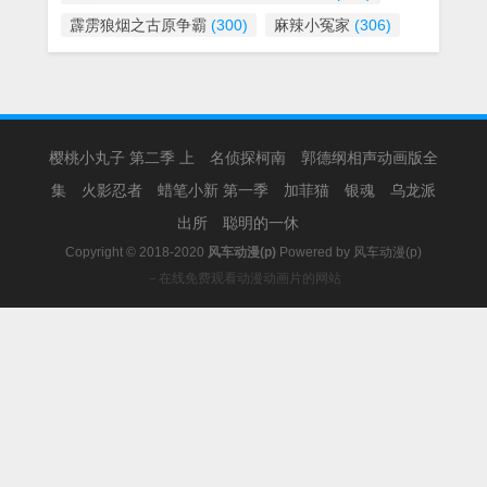
霹雳狼烟之古原争霸
(300)
麻辣小冤家
(306)
樱桃小丸子 第二季 上
名侦探柯南
郭德纲相声动画版全
集
火影忍者
蜡笔小新 第一季
加菲猫
银魂
乌龙派
出所
聪明的一休
Copyright © 2018-2020
风车动漫(p)
Powered by
风车动漫(p)
－在线免费观看动漫动画片的网站