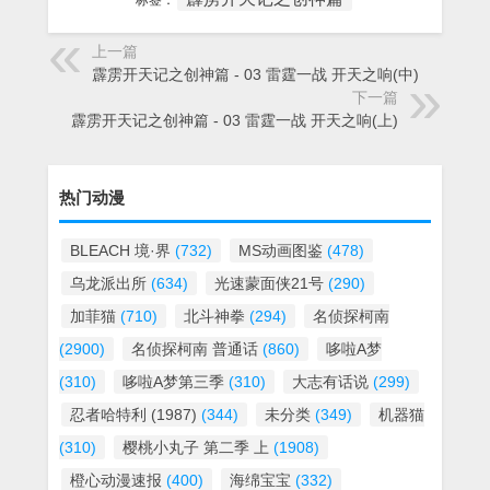
标签：
上一篇
霹雳开天记之创神篇 - 03 雷霆一战 开天之响(中)
下一篇
霹雳开天记之创神篇 - 03 雷霆一战 开天之响(上)
热门动漫
BLEACH 境·界
(732)
MS动画图鉴
(478)
乌龙派出所
(634)
光速蒙面侠21号
(290)
加菲猫
(710)
北斗神拳
(294)
名侦探柯南
(2900)
名侦探柯南 普通话
(860)
哆啦A梦
(310)
哆啦A梦第三季
(310)
大志有话说
(299)
忍者哈特利 (1987)
(344)
未分类
(349)
机器猫
(310)
樱桃小丸子 第二季 上
(1908)
橙心动漫速报
(400)
海绵宝宝
(332)