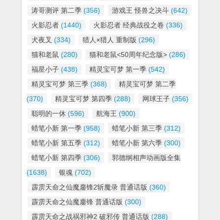
涛哥测评 第二季
(356)
游戏王 怪兽之决斗
(642)
火影忍者
(1440)
火影忍者 经典战役之卷
(336)
犬夜叉
(334)
猎人×猎人 重制版
(296)
猫和老鼠
(280)
猫和老鼠<50周年纪念版>
(286)
福星小子
(438)
精灵宝可梦 第一季
(542)
精灵宝可梦 第三季
(368)
精灵宝可梦 第二季
(370)
精灵宝可梦 第四季
(288)
网球王子
(356)
聪明的一休
(596)
航海王
(900)
蜡笔小新 第一季
(958)
蜡笔小新 第三季
(312)
蜡笔小新 第五季
(312)
蜡笔小新 第六季
(300)
蜡笔小新 第四季
(306)
郭德纲相声动画版全集
(1638)
银魂
(702)
霹雳天命之仙魔鏖锋2斩魔录 普通话版
(360)
霹雳天命之仙魔鏖锋 普通话版
(300)
霹雳天命之战祸邪神2 破邪传 普通话版
(288)