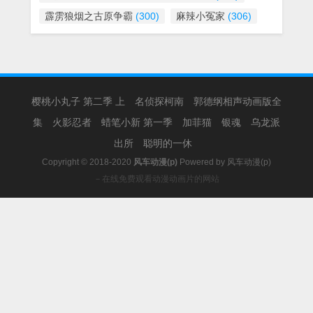
霹雳狼烟之古原争霸
(300)
麻辣小冤家
(306)
樱桃小丸子 第二季 上
名侦探柯南
郭德纲相声动画版全
集
火影忍者
蜡笔小新 第一季
加菲猫
银魂
乌龙派
出所
聪明的一休
Copyright © 2018-2020
风车动漫(p)
Powered by
风车动漫(p)
－在线免费观看动漫动画片的网站