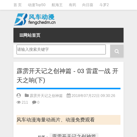
首 页
动漫Top50
航海王
有药
向日葵
斗罗2
斗罗3
火影
一拳超人
柯南
阴阳师
节目清单
网站首页
霹雳开天记之创神篇 - 03 雷霆一战 开
天之响(下)
霹雳开天记之创神篇
2018年07月22日 09:30:26
211
0
风车动漫海量动画片、动漫免费观看
霹雳开天记之创神篇