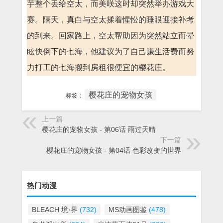
芋整个丢给空太，而美咲这时却突然举办游戏大
赛。隔天，真白与空太揉着惺忪的睡眼迎接补考
的到来。回家路上，空太帮助因为突然站立而晕
眩快倒下的七海，他建议为了自己赚生活费而努
力打工的七海搬到房租很便宜的樱花庄。
樱花庄的宠物女孩
标签：
上一篇
樱花庄的宠物女孩 - 第06话 雨过天晴
下一篇
樱花庄的宠物女孩 - 第04话 色彩改变的世界
热门动漫
BLEACH 境·界
(732)
MS动画图鉴
(478)