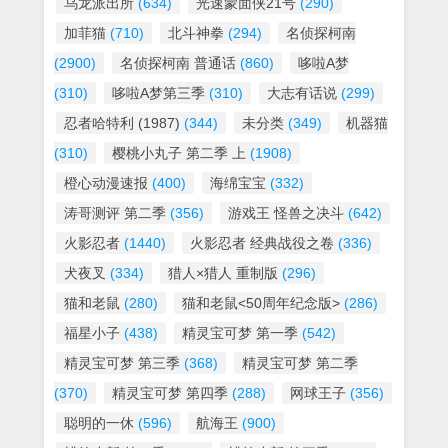
乌龙派出所
(634)
光速蒙面侠21号
(290)
加菲猫
(710)
北斗神拳
(294)
名侦探柯南
(2900)
名侦探柯南 普通话
(860)
哆啦A梦
(310)
哆啦A梦第三季
(310)
大志有话说
(299)
忍者哈特利 (1987)
(344)
未分类
(349)
机器猫
(310)
樱桃小丸子 第二季 上
(1908)
橙心动漫速报
(400)
海绵宝宝
(332)
涛哥测评 第二季
(356)
游戏王 怪兽之决斗
(642)
火影忍者
(1440)
火影忍者 经典战役之卷
(336)
犬夜叉
(334)
猎人×猎人 重制版
(296)
猫和老鼠
(280)
猫和老鼠<50周年纪念版>
(286)
福星小子
(438)
精灵宝可梦 第一季
(542)
精灵宝可梦 第三季
(368)
精灵宝可梦 第二季
(370)
精灵宝可梦 第四季
(288)
网球王子
(356)
聪明的一休
(596)
航海王
(900)