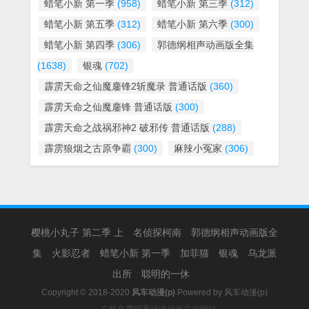
蜡笔小新 第一季
(958)
蜡笔小新 第三季
(312)
蜡笔小新 第五季
(312)
蜡笔小新 第六季
(300)
蜡笔小新 第四季
(306)
郭德纲相声动画版全集
(1638)
银魂
(702)
霹雳天命之仙魔鏖锋2斩魔录 普通话版
(360)
霹雳天命之仙魔鏖锋 普通话版
(300)
霹雳天命之战祸邪神2 破邪传 普通话版
(288)
霹雳狼烟之古原争霸
(300)
麻辣小冤家
(306)
樱桃小丸子 第二季 上
名侦探柯南
郭德纲相声动画版全
集
火影忍者
蜡笔小新 第一季
加菲猫
银魂
乌龙派
出所
聪明的一休
Copyright © 2018-2020
风车动漫(p)
Powered by
风车动漫(p)