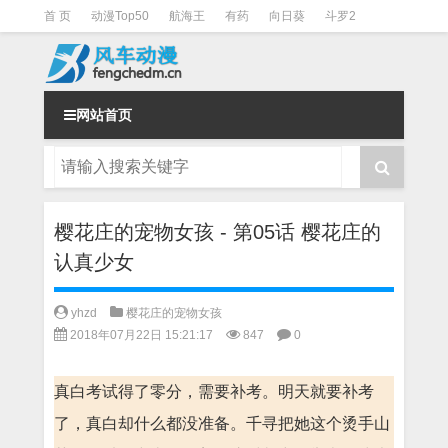
首 页
动漫Top50
航海王
有药
向日葵
斗罗2
斗罗3
火影
一拳超人
柯南
阴阳师
节目清单
网站首页
樱花庄的宠物女孩 - 第05话 樱花庄的
认真少女
yhzd
樱花庄的宠物女孩
2018年07月22日 15:21:17
847
0
真白考试得了零分，需要补考。明天就要补考
了，真白却什么都没准备。千寻把她这个烫手山