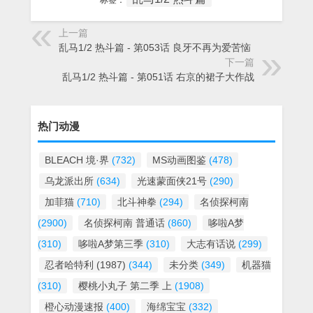
标签：
上一篇
乱马1/2 热斗篇 - 第053话 良牙不再为爱苦恼
下一篇
乱马1/2 热斗篇 - 第051话 右京的裙子大作战
热门动漫
BLEACH 境·界
(732)
MS动画图鉴
(478)
乌龙派出所
(634)
光速蒙面侠21号
(290)
加菲猫
(710)
北斗神拳
(294)
名侦探柯南
(2900)
名侦探柯南 普通话
(860)
哆啦A梦
(310)
哆啦A梦第三季
(310)
大志有话说
(299)
忍者哈特利 (1987)
(344)
未分类
(349)
机器猫
(310)
樱桃小丸子 第二季 上
(1908)
橙心动漫速报
(400)
海绵宝宝
(332)