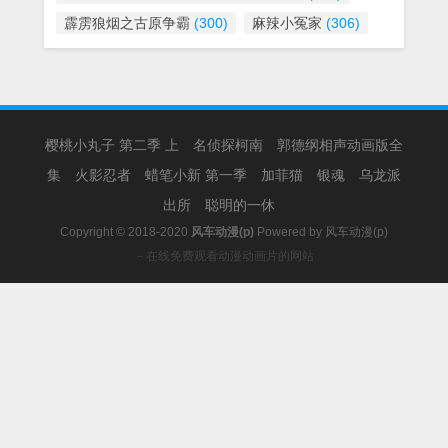
霹雳狼烟之古原争霸
(300)
麻辣小冤家
(306)
樱桃小丸子 第二季 上
名侦探柯南
郭德纲相声动画版全
集
火影忍者
蜡笔小新 第一季
加菲猫
银魂
乌龙派
出所
聪明的一休
Copyright © 2018-2020
风车动漫(p)
Powered by
风车动漫(p)
－在线免费观看动漫动画片的网站