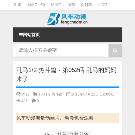
首 页
动漫Top50
航海王
有药
向日葵
斗罗2
斗罗3
火影
一拳超人
柯南
阴阳师
节目清单
网站首页
乱马1/2 热斗篇 - 第052话 乱马的妈妈
来了
lm12
乱马1/2 热斗篇
2018年07月22日 15:30:41
481
0
风车动漫海量动画片、动漫免费观看
乱马1/2 热斗篇