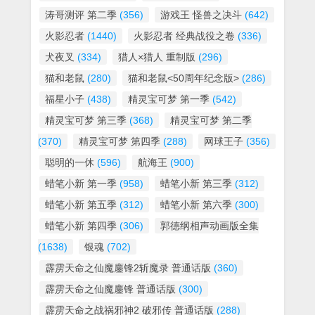
涛哥测评 第二季
(356)
游戏王 怪兽之决斗
(642)
火影忍者
(1440)
火影忍者 经典战役之卷
(336)
犬夜叉
(334)
猎人×猎人 重制版
(296)
猫和老鼠
(280)
猫和老鼠<50周年纪念版>
(286)
福星小子
(438)
精灵宝可梦 第一季
(542)
精灵宝可梦 第三季
(368)
精灵宝可梦 第二季
(370)
精灵宝可梦 第四季
(288)
网球王子
(356)
聪明的一休
(596)
航海王
(900)
蜡笔小新 第一季
(958)
蜡笔小新 第三季
(312)
蜡笔小新 第五季
(312)
蜡笔小新 第六季
(300)
蜡笔小新 第四季
(306)
郭德纲相声动画版全集
(1638)
银魂
(702)
霹雳天命之仙魔鏖锋2斩魔录 普通话版
(360)
霹雳天命之仙魔鏖锋 普通话版
(300)
霹雳天命之战祸邪神2 破邪传 普通话版
(288)