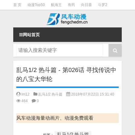
首 页
动漫Top50
航海王
有药
向日葵
斗罗2
斗罗3
火影
一拳超人
柯南
阴阳师
节目清单
网站首页
乱马1/2 热斗篇 - 第026话 寻找传说中
的八宝大华轮
lm12
乱马1/2 热斗篇
2018年07月22日 15:31:40
464
0
风车动漫海量动画片、动漫免费观看
乱马1/2 热斗篇