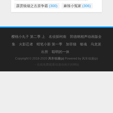
霹雳狼烟之古原争霸
(300)
麻辣小冤家
(306)
樱桃小丸子 第二季 上
名侦探柯南
郭德纲相声动画版全
集
火影忍者
蜡笔小新 第一季
加菲猫
银魂
乌龙派
出所
聪明的一休
Copyright © 2018-2020
风车动漫(p)
Powered by
风车动漫(p)
－在线免费观看动漫动画片的网站