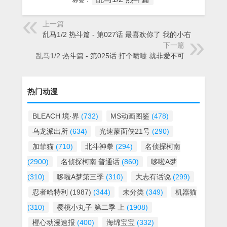
标签：
上一篇
乱马1/2 热斗篇 - 第027话 最喜欢你了 我的小右
下一篇
乱马1/2 热斗篇 - 第025话 打个喷嚏 就非爱不可
热门动漫
BLEACH 境·界
(732)
MS动画图鉴
(478)
乌龙派出所
(634)
光速蒙面侠21号
(290)
加菲猫
(710)
北斗神拳
(294)
名侦探柯南
(2900)
名侦探柯南 普通话
(860)
哆啦A梦
(310)
哆啦A梦第三季
(310)
大志有话说
(299)
忍者哈特利 (1987)
(344)
未分类
(349)
机器猫
(310)
樱桃小丸子 第二季 上
(1908)
橙心动漫速报
(400)
海绵宝宝
(332)