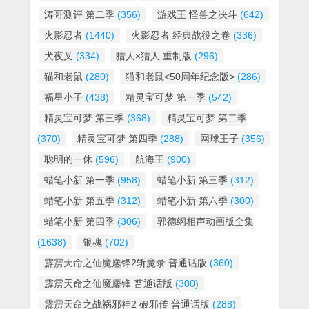
涛哥测评 第二季
(356)
游戏王 怪兽之决斗
(642)
火影忍者
(1440)
火影忍者 经典战役之卷
(336)
犬夜叉
(334)
猎人×猎人 重制版
(296)
猫和老鼠
(280)
猫和老鼠<50周年纪念版>
(286)
福星小子
(438)
精灵宝可梦 第一季
(542)
精灵宝可梦 第三季
(368)
精灵宝可梦 第二季
(370)
精灵宝可梦 第四季
(288)
网球王子
(356)
聪明的一休
(596)
航海王
(900)
蜡笔小新 第一季
(958)
蜡笔小新 第三季
(312)
蜡笔小新 第五季
(312)
蜡笔小新 第六季
(300)
蜡笔小新 第四季
(306)
郭德纲相声动画版全集
(1638)
银魂
(702)
霹雳天命之仙魔鏖锋2斩魔录 普通话版
(360)
霹雳天命之仙魔鏖锋 普通话版
(300)
霹雳天命之战祸邪神2 破邪传 普通话版
(288)