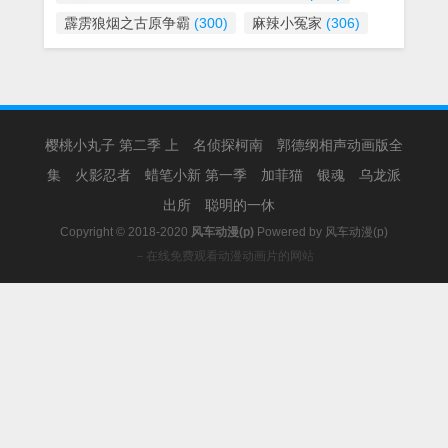
霹雳狼烟之古原争霸
(300)
麻辣小冤家
(306)
樱桃小丸子 第二季 上
名侦探柯南
郭德纲相声动画版全
集
火影忍者
蜡笔小新 第一季
加菲猫
银魂
乌龙派
出所
聪明的一休
Copyright © 2018-2020
风车动漫(p)
Powered by
风车动漫(p)
－在线免费观看动漫动画片的网站