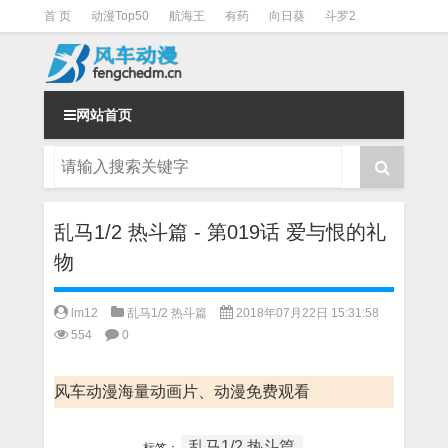
首 页
动漫Top50
航海王
有药
向日葵
斗罗2
斗罗3
火影
一拳超人
柯南
阴阳师
节目清单
网站首页
乱马1/2 热斗篇 - 第019话 爱与恨的礼
物
lm12
乱马1/2 热斗篇
2018年07月22日 15:31:58
554
0
风车动漫海量动画片、动漫免费观看
乱马1/2 热斗篇