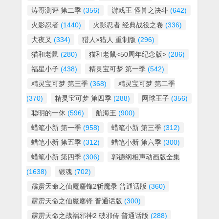
涛哥测评 第二季
(356)
游戏王 怪兽之决斗
(642)
火影忍者
(1440)
火影忍者 经典战役之卷
(336)
犬夜叉
(334)
猎人×猎人 重制版
(296)
猫和老鼠
(280)
猫和老鼠<50周年纪念版>
(286)
福星小子
(438)
精灵宝可梦 第一季
(542)
精灵宝可梦 第三季
(368)
精灵宝可梦 第二季
(370)
精灵宝可梦 第四季
(288)
网球王子
(356)
聪明的一休
(596)
航海王
(900)
蜡笔小新 第一季
(958)
蜡笔小新 第三季
(312)
蜡笔小新 第五季
(312)
蜡笔小新 第六季
(300)
蜡笔小新 第四季
(306)
郭德纲相声动画版全集
(1638)
银魂
(702)
霹雳天命之仙魔鏖锋2斩魔录 普通话版
(360)
霹雳天命之仙魔鏖锋 普通话版
(300)
霹雳天命之战祸邪神2 破邪传 普通话版
(288)