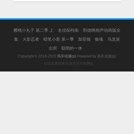
樱桃小丸子 第二季 上
名侦探柯南
郭德纲相声动画版全
集
火影忍者
蜡笔小新 第一季
加菲猫
银魂
乌龙派
出所
聪明的一休
Copyright © 2018-2020
风车动漫(p)
Powered by
风车动漫(p)
－在线免费观看动漫动画片的网站