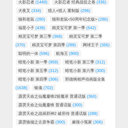
火影忍者
(1440)
火影忍者 经典战役之卷
(336)
犬夜叉
(334)
猎人×猎人 重制版
(296)
猫和老鼠
(280)
猫和老鼠<50周年纪念版>
(286)
福星小子
(438)
精灵宝可梦 第一季
(542)
精灵宝可梦 第三季
(368)
精灵宝可梦 第二季
(370)
精灵宝可梦 第四季
(288)
网球王子
(356)
聪明的一休
(596)
航海王
(900)
蜡笔小新 第一季
(958)
蜡笔小新 第三季
(312)
蜡笔小新 第五季
(312)
蜡笔小新 第六季
(300)
蜡笔小新 第四季
(306)
郭德纲相声动画版全集
(1638)
银魂
(702)
霹雳天命之仙魔鏖锋2斩魔录 普通话版
(360)
霹雳天命之仙魔鏖锋 普通话版
(300)
霹雳天命之战祸邪神2 破邪传 普通话版
(288)
霹雳狼烟之古原争霸
(300)
麻辣小冤家
(306)