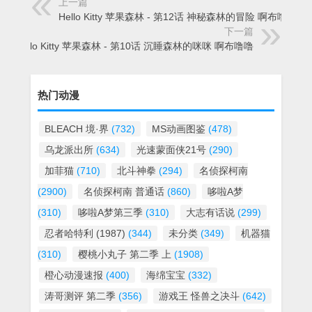
上一篇
Hello Kitty 苹果森林 - 第12话 神秘森林的冒险 啊布噜噜
下一篇
Hello Kitty 苹果森林 - 第10话 沉睡森林的咪咪 啊布噜噜
热门动漫
BLEACH 境·界
(732)
MS动画图鉴
(478)
乌龙派出所
(634)
光速蒙面侠21号
(290)
加菲猫
(710)
北斗神拳
(294)
名侦探柯南
(2900)
名侦探柯南 普通话
(860)
哆啦A梦
(310)
哆啦A梦第三季
(310)
大志有话说
(299)
忍者哈特利 (1987)
(344)
未分类
(349)
机器猫
(310)
樱桃小丸子 第二季 上
(1908)
橙心动漫速报
(400)
海绵宝宝
(332)
涛哥测评 第二季
(356)
游戏王 怪兽之决斗
(642)