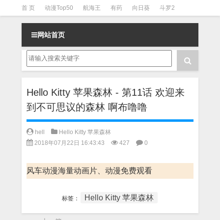
首 页
动漫Top50
航海王
有药
向日葵
斗罗2
斗罗3
火影
一拳超人
柯南
阴阳师
节目清单
网站首页
Hello Kitty 苹果森林 - 第11话 欢迎来
到不可思议的森林 啊布噜噜
hell
Hello Kitty 苹果森林
2018年07月22日 16:43:43
427
0
风车动漫海量动画片、动漫免费观看
Hello Kitty 苹果森林
标签：