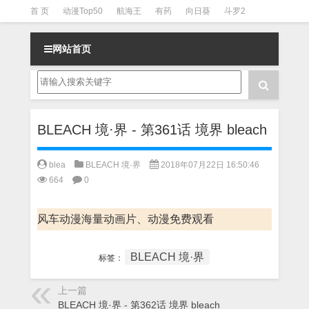
首 页
动漫Top50
航海王
有药
向日葵
斗罗2
斗罗3
火影
一拳超人
柯南
阴阳师
节目清单
网站首页
BLEACH 境·界 - 第361话 境界 bleach
blea
BLEACH 境·界
2018年07月22日 16:50:46
664
0
风车动漫海量动画片、动漫免费观看
BLEACH 境·界
标签：
上一篇
BLEACH 境·界 - 第362话 境界 bleach