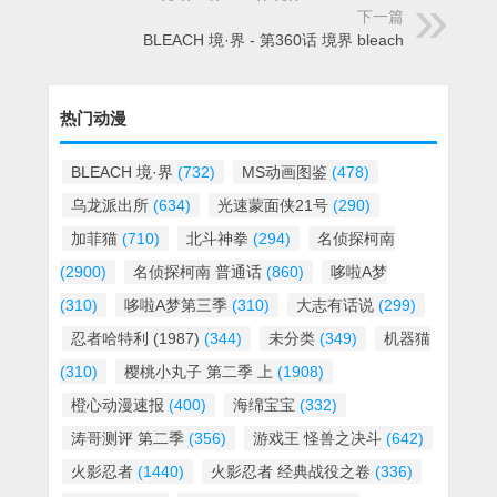
下一篇
BLEACH 境·界 - 第360话 境界 bleach
热门动漫
BLEACH 境·界
(732)
MS动画图鉴
(478)
乌龙派出所
(634)
光速蒙面侠21号
(290)
加菲猫
(710)
北斗神拳
(294)
名侦探柯南
(2900)
名侦探柯南 普通话
(860)
哆啦A梦
(310)
哆啦A梦第三季
(310)
大志有话说
(299)
忍者哈特利 (1987)
(344)
未分类
(349)
机器猫
(310)
樱桃小丸子 第二季 上
(1908)
橙心动漫速报
(400)
海绵宝宝
(332)
涛哥测评 第二季
(356)
游戏王 怪兽之决斗
(642)
火影忍者
(1440)
火影忍者 经典战役之卷
(336)