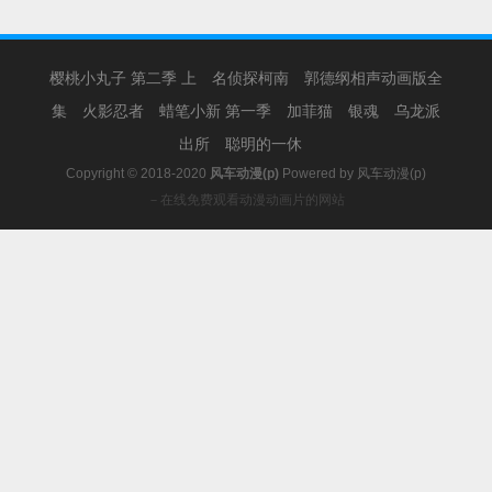
樱桃小丸子 第二季 上
名侦探柯南
郭德纲相声动画版全
集
火影忍者
蜡笔小新 第一季
加菲猫
银魂
乌龙派
出所
聪明的一休
Copyright © 2018-2020
风车动漫(p)
Powered by
风车动漫(p)
－在线免费观看动漫动画片的网站