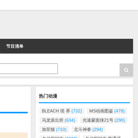
节目清单
热门动漫
BLEACH 境·界
(732)
MS动画图鉴
(478)
乌龙派出所
(634)
光速蒙面侠21号
(290)
加菲猫
(710)
北斗神拳
(294)