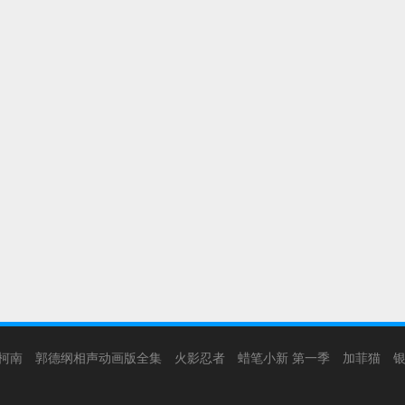
柯南
郭德纲相声动画版全集
火影忍者
蜡笔小新 第一季
加菲猫