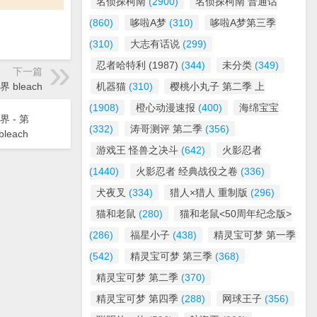
名侦探柯南
(2900)
名侦探柯南 普通话
(860)
哆啦A梦
(310)
哆啦A梦第三季
(310)
大志有话说
(299)
忍者哈特利 (1987)
(344)
未分类
(349)
下一篇
界 bleach
机器猫
(310)
樱桃小丸子 第二季 上
(1908)
橙心动漫速报
(400)
海绵宝宝
界 - 第
(332)
涛哥测评 第二季
(356)
leach
游戏王 怪兽之决斗
(642)
火影忍者
(1440)
火影忍者 经典战役之卷
(336)
犬夜叉
(334)
猎人×猎人 重制版
(296)
猫和老鼠
(280)
猫和老鼠<50周年纪念版>
(286)
福星小子
(438)
精灵宝可梦 第一季
(542)
精灵宝可梦 第三季
(368)
精灵宝可梦 第二季
(370)
精灵宝可梦 第四季
(288)
网球王子
(356)