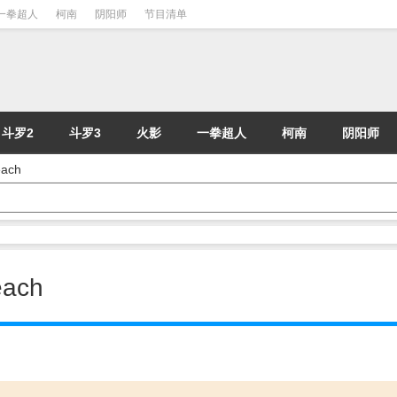
一拳超人
柯南
阴阳师
节目清单
斗罗2
斗罗3
火影
一拳超人
柯南
阴阳师
ach
ach