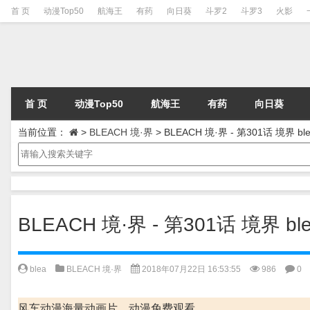
首 页
动漫Top50
航海王
有药
向日葵
斗罗2
斗罗3
火影
首 页
动漫Top50
航海王
有药
向日葵
当前位置：
>
BLEACH 境·界
>
BLEACH 境·界 - 第301话 境界 ble
BLEACH 境·界 - 第301话 境界 ble
blea
BLEACH 境·界
2018年07月22日 16:53:55
986
0
风车动漫海量动画片、动漫免费观看