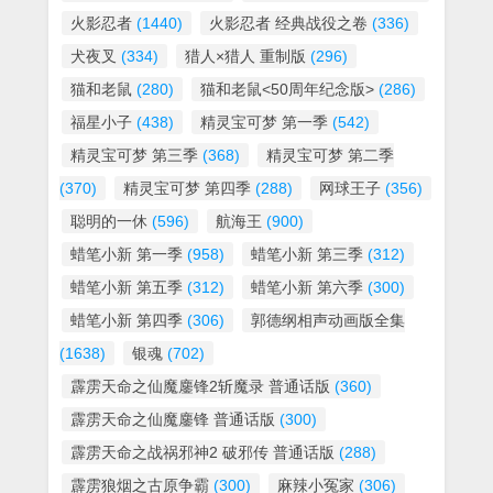
火影忍者
(1440)
火影忍者 经典战役之卷
(336)
犬夜叉
(334)
猎人×猎人 重制版
(296)
猫和老鼠
(280)
猫和老鼠<50周年纪念版>
(286)
福星小子
(438)
精灵宝可梦 第一季
(542)
精灵宝可梦 第三季
(368)
精灵宝可梦 第二季
(370)
精灵宝可梦 第四季
(288)
网球王子
(356)
聪明的一休
(596)
航海王
(900)
蜡笔小新 第一季
(958)
蜡笔小新 第三季
(312)
蜡笔小新 第五季
(312)
蜡笔小新 第六季
(300)
蜡笔小新 第四季
(306)
郭德纲相声动画版全集
(1638)
银魂
(702)
霹雳天命之仙魔鏖锋2斩魔录 普通话版
(360)
霹雳天命之仙魔鏖锋 普通话版
(300)
霹雳天命之战祸邪神2 破邪传 普通话版
(288)
霹雳狼烟之古原争霸
(300)
麻辣小冤家
(306)