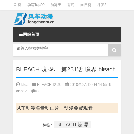
首 页
动漫Top50
航海王
有药
向日葵
斗罗2
斗罗3
火影
一拳超人
柯南
阴阳师
节目清单
网站首页
BLEACH 境·界 - 第261话 境界 bleach
blea
BLEACH 境·界
2018年07月22日 16:55:45
934
0
风车动漫海量动画片、动漫免费观看
BLEACH 境·界
标签：