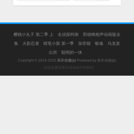
樱桃小丸子 第二季 上
名侦探柯南
郭德纲相声动画版全
集
火影忍者
蜡笔小新 第一季
加菲猫
银魂
乌龙派
出所
聪明的一休
Copyright © 2018-2020
风车动漫(p)
Powered by
风车动漫(p)
－在线免费观看动漫动画片的网站