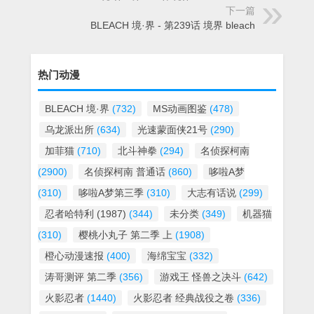
下一篇
BLEACH 境·界 - 第239话 境界 bleach
热门动漫
BLEACH 境·界
(732)
MS动画图鉴
(478)
乌龙派出所
(634)
光速蒙面侠21号
(290)
加菲猫
(710)
北斗神拳
(294)
名侦探柯南
(2900)
名侦探柯南 普通话
(860)
哆啦A梦
(310)
哆啦A梦第三季
(310)
大志有话说
(299)
忍者哈特利 (1987)
(344)
未分类
(349)
机器猫
(310)
樱桃小丸子 第二季 上
(1908)
橙心动漫速报
(400)
海绵宝宝
(332)
涛哥测评 第二季
(356)
游戏王 怪兽之决斗
(642)
火影忍者
(1440)
火影忍者 经典战役之卷
(336)