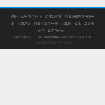
樱桃小丸子 第二季 上
名侦探柯南
郭德纲相声动画版全
集
火影忍者
蜡笔小新 第一季
加菲猫
银魂
乌龙派
出所
聪明的一休
Copyright © 2018-2020
风车动漫(p)
Powered by
风车动漫(p)
－在线免费观看动漫动画片的网站