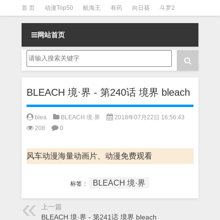
首 页
动漫Top50
航海王
有药
向日葵
斗罗2
斗罗3
火影
一拳超人
柯南
阴阳师
节目清单
网站首页
BLEACH 境·界 - 第240话 境界 bleach
blea
BLEACH 境·界
2018年07月22日 16:56:43
208
0
风车动漫海量动画片、动漫免费观看
BLEACH 境·界
标签：
上一篇
BLEACH 境·界 - 第241话 境界 bleach