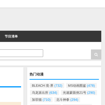
节目清单
热门动漫
BLEACH 境·界
(732)
MS动画图鉴
(478)
乌龙派出所
(634)
光速蒙面侠21号
(290)
加菲猫
(710)
北斗神拳
(294)