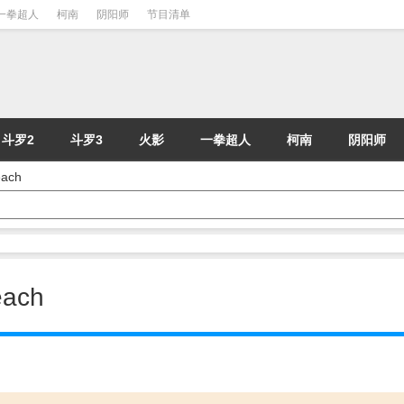
一拳超人
柯南
阴阳师
节目清单
斗罗2
斗罗3
火影
一拳超人
柯南
阴阳师
ach
ach