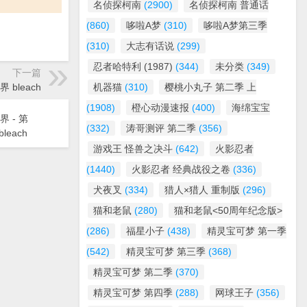
名侦探柯南
(2900)
名侦探柯南 普通话
(860)
哆啦A梦
(310)
哆啦A梦第三季
(310)
大志有话说
(299)
忍者哈特利 (1987)
(344)
未分类
(349)
下一篇
界 bleach
机器猫
(310)
樱桃小丸子 第二季 上
(1908)
橙心动漫速报
(400)
海绵宝宝
界 - 第
(332)
涛哥测评 第二季
(356)
leach
游戏王 怪兽之决斗
(642)
火影忍者
(1440)
火影忍者 经典战役之卷
(336)
犬夜叉
(334)
猎人×猎人 重制版
(296)
猫和老鼠
(280)
猫和老鼠<50周年纪念版>
(286)
福星小子
(438)
精灵宝可梦 第一季
(542)
精灵宝可梦 第三季
(368)
精灵宝可梦 第二季
(370)
精灵宝可梦 第四季
(288)
网球王子
(356)