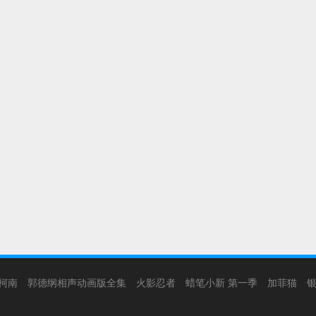
柯南
郭德纲相声动画版全集
火影忍者
蜡笔小新 第一季
加菲猫