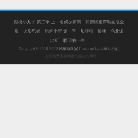
樱桃小丸子 第二季 上
名侦探柯南
郭德纲相声动画版全
集
火影忍者
蜡笔小新 第一季
加菲猫
银魂
乌龙派
出所
聪明的一休
Copyright © 2018-2020
风车动漫(p)
Powered by
风车动漫(p)
－在线免费观看动漫动画片的网站