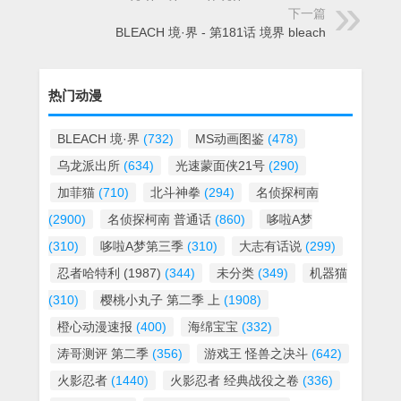
下一篇
BLEACH 境·界 - 第181话 境界 bleach
热门动漫
BLEACH 境·界
(732)
MS动画图鉴
(478)
乌龙派出所
(634)
光速蒙面侠21号
(290)
加菲猫
(710)
北斗神拳
(294)
名侦探柯南
(2900)
名侦探柯南 普通话
(860)
哆啦A梦
(310)
哆啦A梦第三季
(310)
大志有话说
(299)
忍者哈特利 (1987)
(344)
未分类
(349)
机器猫
(310)
樱桃小丸子 第二季 上
(1908)
橙心动漫速报
(400)
海绵宝宝
(332)
涛哥测评 第二季
(356)
游戏王 怪兽之决斗
(642)
火影忍者
(1440)
火影忍者 经典战役之卷
(336)