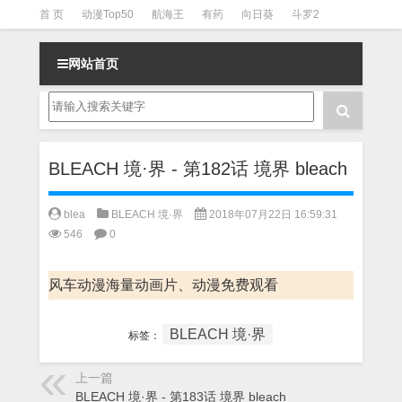
首 页
动漫Top50
航海王
有药
向日葵
斗罗2
斗罗3
火影
一拳超人
柯南
阴阳师
节目清单
网站首页
BLEACH 境·界 - 第182话 境界 bleach
blea
BLEACH 境·界
2018年07月22日 16:59:31
546
0
风车动漫海量动画片、动漫免费观看
BLEACH 境·界
标签：
上一篇
BLEACH 境·界 - 第183话 境界 bleach