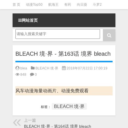
首 页
动漫Top50
航海王
有药
向日葵
斗罗2
斗罗3
火影
一拳超人
柯南
阴阳师
节目清单
网站首页
BLEACH 境·界 - 第163话 境界 bleach
blea
BLEACH 境·界
2018年07月22日 17:00:19
848
0
风车动漫海量动画片、动漫免费观看
BLEACH 境·界
标签：
上一篇
BLEACH 境·界 - 第164话 境界 bleach