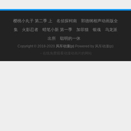
樱桃小丸子 第二季 上
名侦探柯南
郭德纲相声动画版全
集
火影忍者
蜡笔小新 第一季
加菲猫
银魂
乌龙派
出所
聪明的一休
Copyright © 2018-2020
风车动漫(p)
Powered by
风车动漫(p)
－在线免费观看动漫动画片的网站