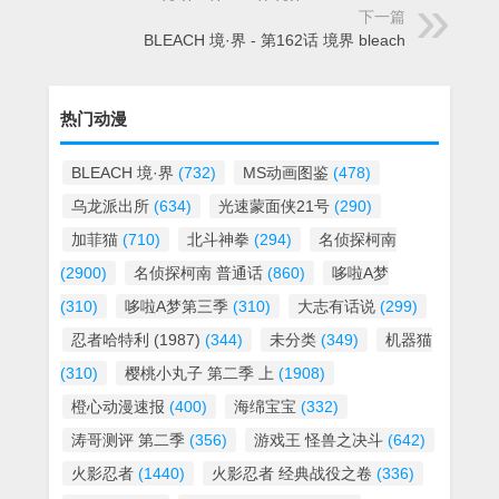
下一篇
BLEACH 境·界 - 第162话 境界 bleach
热门动漫
BLEACH 境·界
(732)
MS动画图鉴
(478)
乌龙派出所
(634)
光速蒙面侠21号
(290)
加菲猫
(710)
北斗神拳
(294)
名侦探柯南
(2900)
名侦探柯南 普通话
(860)
哆啦A梦
(310)
哆啦A梦第三季
(310)
大志有话说
(299)
忍者哈特利 (1987)
(344)
未分类
(349)
机器猫
(310)
樱桃小丸子 第二季 上
(1908)
橙心动漫速报
(400)
海绵宝宝
(332)
涛哥测评 第二季
(356)
游戏王 怪兽之决斗
(642)
火影忍者
(1440)
火影忍者 经典战役之卷
(336)