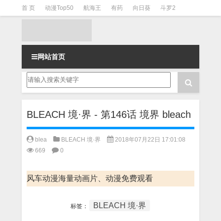
首 页
动漫Top50
航海王
有药
向日葵
斗罗2
斗罗3
火影
一拳超人
柯南
阴阳师
节目清单
网站首页
BLEACH 境·界 - 第146话 境界 bleach
blea
BLEACH 境·界
2018年07月22日 17:01:08
669
0
风车动漫海量动画片、动漫免费观看
BLEACH 境·界
标签：