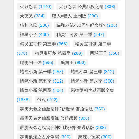
火影忍者
(1440)
火影忍者 经典战役之卷
(336)
犬夜叉
(334)
猎人×猎人 重制版
(296)
猫和老鼠
(280)
猫和老鼠<50周年纪念版>
(286)
福星小子
(438)
精灵宝可梦 第一季
(542)
精灵宝可梦 第三季
(368)
精灵宝可梦 第二季
(370)
精灵宝可梦 第四季
(288)
网球王子
(356)
聪明的一休
(596)
航海王
(900)
蜡笔小新 第一季
(958)
蜡笔小新 第三季
(312)
蜡笔小新 第五季
(312)
蜡笔小新 第六季
(300)
蜡笔小新 第四季
(306)
郭德纲相声动画版全集
(1638)
银魂
(702)
霹雳天命之仙魔鏖锋2斩魔录 普通话版
(360)
霹雳天命之仙魔鏖锋 普通话版
(300)
霹雳天命之战祸邪神2 破邪传 普通话版
(288)
霹雳狼烟之古原争霸
(300)
麻辣小冤家
(306)