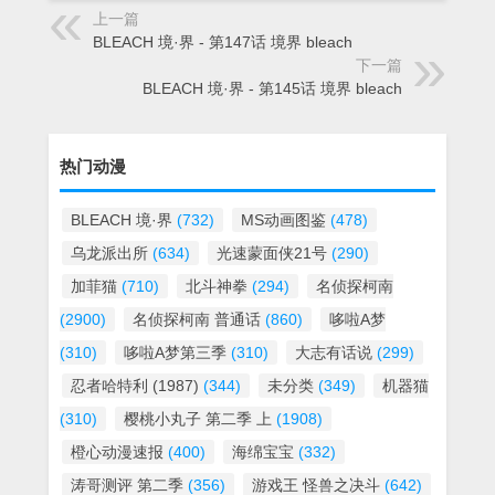
上一篇
BLEACH 境·界 - 第147话 境界 bleach
下一篇
BLEACH 境·界 - 第145话 境界 bleach
热门动漫
BLEACH 境·界
(732)
MS动画图鉴
(478)
乌龙派出所
(634)
光速蒙面侠21号
(290)
加菲猫
(710)
北斗神拳
(294)
名侦探柯南
(2900)
名侦探柯南 普通话
(860)
哆啦A梦
(310)
哆啦A梦第三季
(310)
大志有话说
(299)
忍者哈特利 (1987)
(344)
未分类
(349)
机器猫
(310)
樱桃小丸子 第二季 上
(1908)
橙心动漫速报
(400)
海绵宝宝
(332)
涛哥测评 第二季
(356)
游戏王 怪兽之决斗
(642)