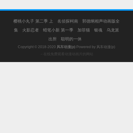
樱桃小丸子 第二季 上
名侦探柯南
郭德纲相声动画版全
集
火影忍者
蜡笔小新 第一季
加菲猫
银魂
乌龙派
出所
聪明的一休
Copyright © 2018-2020
风车动漫(p)
Powered by
风车动漫(p)
－在线免费观看动漫动画片的网站