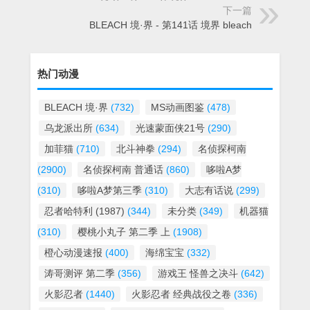
下一篇
BLEACH 境·界 - 第141话 境界 bleach
热门动漫
BLEACH 境·界
(732)
MS动画图鉴
(478)
乌龙派出所
(634)
光速蒙面侠21号
(290)
加菲猫
(710)
北斗神拳
(294)
名侦探柯南
(2900)
名侦探柯南 普通话
(860)
哆啦A梦
(310)
哆啦A梦第三季
(310)
大志有话说
(299)
忍者哈特利 (1987)
(344)
未分类
(349)
机器猫
(310)
樱桃小丸子 第二季 上
(1908)
橙心动漫速报
(400)
海绵宝宝
(332)
涛哥测评 第二季
(356)
游戏王 怪兽之决斗
(642)
火影忍者
(1440)
火影忍者 经典战役之卷
(336)