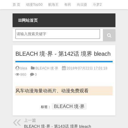
首 页
动漫Top50
航海王
有药
向日葵
斗罗2
斗罗3
火影
一拳超人
柯南
阴阳师
节目清单
网站首页
BLEACH 境·界 - 第142话 境界 bleach
blea
BLEACH 境·界
2018年07月22日 17:01:18
860
0
风车动漫海量动画片、动漫免费观看
BLEACH 境·界
标签：
上一篇
BLEACH 境·界 - 第143话 境界 bleach