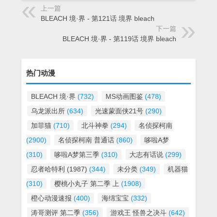
上一篇
BLEACH 境·界 - 第121话 境界 bleach
下一篇
BLEACH 境·界 - 第119话 境界 bleach
热门动漫
BLEACH 境·界
(732)
MS动画图鉴
(478)
乌龙派出所
(634)
光速蒙面侠21号
(290)
加菲猫
(710)
北斗神拳
(294)
名侦探柯南
(2900)
名侦探柯南 普通话
(860)
哆啦A梦
(310)
哆啦A梦第三季
(310)
大志有话说
(299)
忍者哈特利 (1987)
(344)
未分类
(349)
机器猫
(310)
樱桃小丸子 第二季 上
(1908)
橙心动漫速报
(400)
海绵宝宝
(332)
涛哥测评 第二季
(356)
游戏王 怪兽之决斗
(642)