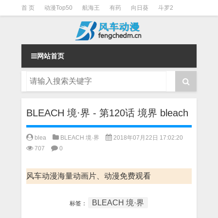
首 页
动漫Top50
航海王
有药
向日葵
斗罗2
斗罗3
火影
一拳超人
柯南
阴阳师
节目清单
网站首页
BLEACH 境·界 - 第120话 境界 bleach
blea
BLEACH 境·界
2018年07月22日 17:02:20
707
0
风车动漫海量动画片、动漫免费观看
BLEACH 境·界
标签：