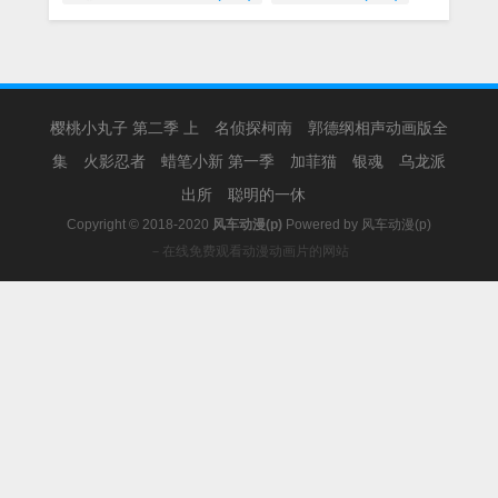
樱桃小丸子 第二季 上
名侦探柯南
郭德纲相声动画版全
集
火影忍者
蜡笔小新 第一季
加菲猫
银魂
乌龙派
出所
聪明的一休
Copyright © 2018-2020
风车动漫(p)
Powered by
风车动漫(p)
－在线免费观看动漫动画片的网站