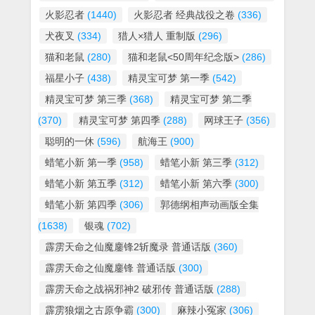
火影忍者
(1440)
火影忍者 经典战役之卷
(336)
犬夜叉
(334)
猎人×猎人 重制版
(296)
猫和老鼠
(280)
猫和老鼠<50周年纪念版>
(286)
福星小子
(438)
精灵宝可梦 第一季
(542)
精灵宝可梦 第三季
(368)
精灵宝可梦 第二季
(370)
精灵宝可梦 第四季
(288)
网球王子
(356)
聪明的一休
(596)
航海王
(900)
蜡笔小新 第一季
(958)
蜡笔小新 第三季
(312)
蜡笔小新 第五季
(312)
蜡笔小新 第六季
(300)
蜡笔小新 第四季
(306)
郭德纲相声动画版全集
(1638)
银魂
(702)
霹雳天命之仙魔鏖锋2斩魔录 普通话版
(360)
霹雳天命之仙魔鏖锋 普通话版
(300)
霹雳天命之战祸邪神2 破邪传 普通话版
(288)
霹雳狼烟之古原争霸
(300)
麻辣小冤家
(306)