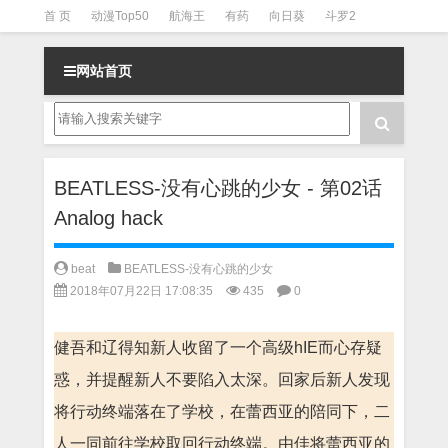
首 页
动漫Top50
航海王
有药
向日葵
斗罗2
斗罗3
火影
一拳超人
柯南
阴阳师
节目清单
网站首页
BEATLESS-没有心跳的少女 - 第02话
Analog hack
beat
BEATLESS-没有心跳的少女
2018年07月22日 17:08:35
435
0
健吾和辽得知新人收留了一个高级hIE而心存疑
惑，并提醒新人不要陷入太深。回家后新人发现
将行动终端落在了学校，在蕾西亚的陪同下，二
人一同前往学校取回行动终端。由佳将蕾西亚的