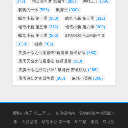
(370)
精灵宝可梦 第四季
(288)
网球王子
(356)
聪明的一休
(596)
航海王
(900)
蜡笔小新 第一季
(958)
蜡笔小新 第三季
(312)
蜡笔小新 第五季
(312)
蜡笔小新 第六季
(300)
蜡笔小新 第四季
(306)
郭德纲相声动画版全集
(1638)
银魂
(702)
霹雳天命之仙魔鏖锋2斩魔录 普通话版
(360)
霹雳天命之仙魔鏖锋 普通话版
(300)
霹雳天命之战祸邪神2 破邪传 普通话版
(288)
霹雳狼烟之古原争霸
(300)
麻辣小冤家
(306)
樱桃小丸子 第二季 上
名侦探柯南
郭德纲相声动画版全
集
火影忍者
蜡笔小新 第一季
加菲猫
银魂
乌龙派