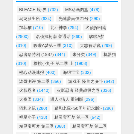
BLEACH 境·界
(732)
MS动画图鉴
(478)
乌龙派出所
(634)
光速蒙面侠21号
(290)
加菲猫
(710)
北斗神拳
(294)
名侦探柯南
(2900)
名侦探柯南 普通话
(860)
哆啦A梦
(310)
哆啦A梦第三季
(310)
大志有话说
(299)
忍者哈特利 (1987)
(344)
未分类
(349)
机器猫
(310)
樱桃小丸子 第二季 上
(1908)
橙心动漫速报
(400)
海绵宝宝
(332)
涛哥测评 第二季
(356)
游戏王 怪兽之决斗
(642)
火影忍者
(1440)
火影忍者 经典战役之卷
(336)
犬夜叉
(334)
猎人×猎人 重制版
(296)
猫和老鼠
(280)
猫和老鼠<50周年纪念版>
(286)
福星小子
(438)
精灵宝可梦 第一季
(542)
精灵宝可梦 第三季
(368)
精灵宝可梦 第二季