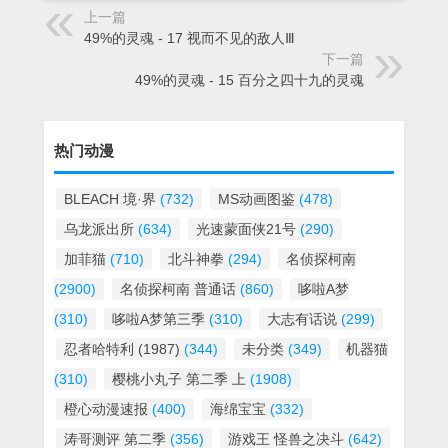
上一篇
49%的灵魂 - 17 视而不见的敌人Ⅲ
下一篇
49%的灵魂 - 15 百分之四十九的灵魂
热门动漫
BLEACH 境·界
(732)
MS动画图鉴
(478)
乌龙派出所
(634)
光速蒙面侠21号
(290)
加菲猫
(710)
北斗神拳
(294)
名侦探柯南
(2900)
名侦探柯南 普通话
(860)
哆啦A梦
(310)
哆啦A梦第三季
(310)
大志有话说
(299)
忍者哈特利 (1987)
(344)
未分类
(349)
机器猫
(310)
樱桃小丸子 第二季 上
(1908)
橙心动漫速报
(400)
海绵宝宝
(332)
涛哥测评 第二季
(356)
游戏王 怪兽之决斗
(642)