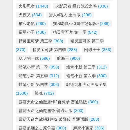
火影忍者
(1440)
火影忍者 经典战役之卷
(336)
犬夜叉
(334)
猎人×猎人 重制版
(296)
猫和老鼠
(280)
猫和老鼠<50周年纪念版>
(286)
福星小子
(438)
精灵宝可梦 第一季
(542)
精灵宝可梦 第三季
(368)
精灵宝可梦 第二季
(370)
精灵宝可梦 第四季
(288)
网球王子
(356)
聪明的一休
(596)
航海王
(900)
蜡笔小新 第一季
(958)
蜡笔小新 第三季
(312)
蜡笔小新 第五季
(312)
蜡笔小新 第六季
(300)
蜡笔小新 第四季
(306)
郭德纲相声动画版全集
(1638)
银魂
(702)
霹雳天命之仙魔鏖锋2斩魔录 普通话版
(360)
霹雳天命之仙魔鏖锋 普通话版
(300)
霹雳天命之战祸邪神2 破邪传 普通话版
(288)
霹雳狼烟之古原争霸
(300)
麻辣小冤家
(306)