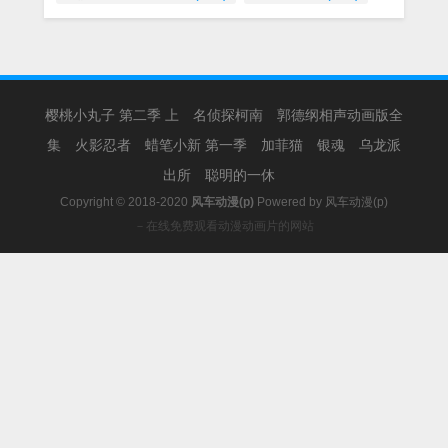
樱桃小丸子 第二季 上
名侦探柯南
郭德纲相声动画版全
集
火影忍者
蜡笔小新 第一季
加菲猫
银魂
乌龙派
出所
聪明的一休
Copyright © 2018-2020
风车动漫(p)
Powered by
风车动漫(p)
－在线免费观看动漫动画片的网站