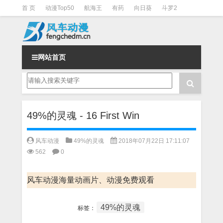
首 页
动漫Top50
航海王
有药
向日葵
斗罗2
斗罗3
火影
一拳超人
柯南
阴阳师
节目清单
网站首页
49%的灵魂 - 16 First Win
风车动漫
49%的灵魂
2018年07月22日 17:11:07
562
0
风车动漫海量动画片、动漫免费观看
49%的灵魂
标签：