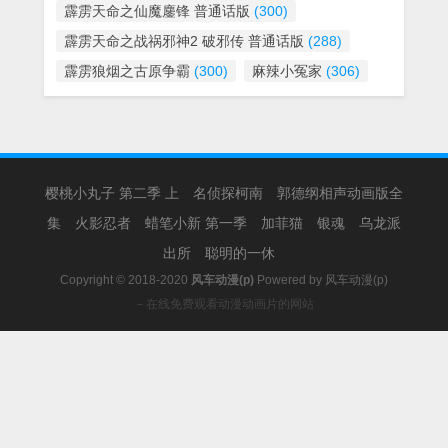
霹雳天命之仙魔鏖锋 普通话版
(300)
霹雳天命之战祸邪神2 破邪传 普通话版
(288)
霹雳狼烟之古原争霸
(300)
麻辣小冤家
(306)
樱桃小丸子 第二季 上
名侦探柯南
郭德纲相声动画版全
集
火影忍者
蜡笔小新 第一季
加菲猫
银魂
乌龙派
出所
聪明的一休
Copyright © 2018-2020
风车动漫(p)
Powered by
风车动漫(p)
－在线免费观看动漫动画片的网站