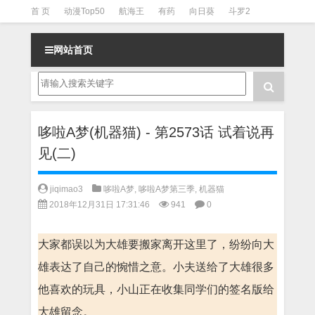
首 页
动漫Top50
航海王
有药
向日葵
斗罗2
斗罗3
火影
一拳超人
柯南
阴阳师
节目清单
网站首页
哆啦A梦(机器猫) - 第2573话 试着说再
见(二)
jiqimao3
哆啦A梦
,
哆啦A梦第三季
,
机器猫
2018年12月31日 17:31:46
941
0
大家都误以为大雄要搬家离开这里了，纷纷向大
雄表达了自己的惋惜之意。小夫送给了大雄很多
他喜欢的玩具，小山正在收集同学们的签名版给
大雄留念。