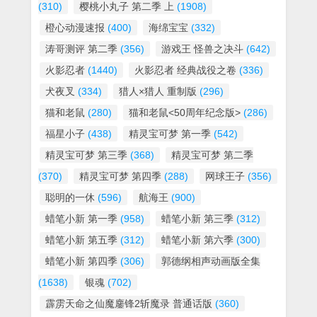
(310)
樱桃小丸子 第二季 上
(1908)
橙心动漫速报
(400)
海绵宝宝
(332)
涛哥测评 第二季
(356)
游戏王 怪兽之决斗
(642)
火影忍者
(1440)
火影忍者 经典战役之卷
(336)
犬夜叉
(334)
猎人×猎人 重制版
(296)
猫和老鼠
(280)
猫和老鼠<50周年纪念版>
(286)
福星小子
(438)
精灵宝可梦 第一季
(542)
精灵宝可梦 第三季
(368)
精灵宝可梦 第二季
(370)
精灵宝可梦 第四季
(288)
网球王子
(356)
聪明的一休
(596)
航海王
(900)
蜡笔小新 第一季
(958)
蜡笔小新 第三季
(312)
蜡笔小新 第五季
(312)
蜡笔小新 第六季
(300)
蜡笔小新 第四季
(306)
郭德纲相声动画版全集
(1638)
银魂
(702)
霹雳天命之仙魔鏖锋2斩魔录 普通话版
(360)