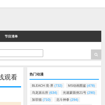
节目清单
热门动漫
在线观看
BLEACH 境·界
(732)
MS动画图鉴
(478)
乌龙派出所
(634)
光速蒙面侠21号
(290)
加菲猫
(710)
北斗神拳
(294)