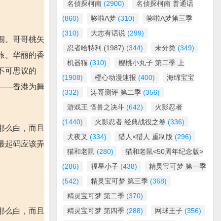
名侦探柯南
(2900)
名侦探柯南 普通话
(860)
哆啦A梦
(310)
哆啦A梦第三季
(310)
大志有话说
(299)
闹。哥哥桃矢
忍者哈特利 (1987)
(344)
未分类
(349)
旅。华丽的香
机器猫
(310)
樱桃小丸子 第二季 上
不可思议的
(1908)
橙心动漫速报
(400)
海绵宝宝
——香港为舞
(332)
涛哥测评 第二季
(356)
游戏王 怪兽之决斗
(642)
火影忍者
(1440)
火影忍者 经典战役之卷
(336)
那么白，而且
犬夜叉
(334)
猎人×猎人 重制版
(296)
最起码应该弄
猫和老鼠
(280)
猫和老鼠<50周年纪念版>
(286)
福星小子
(438)
精灵宝可梦 第一季
(542)
精灵宝可梦 第三季
(368)
精灵宝可梦 第二季
(370)
那么白，而且
精灵宝可梦 第四季
(288)
网球王子
(356)