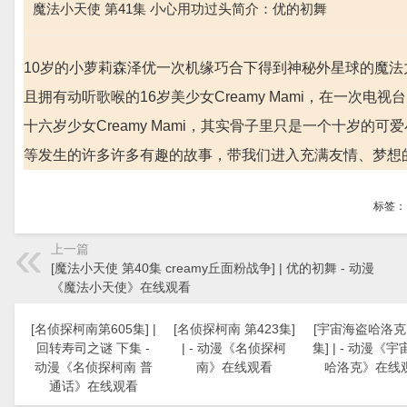
魔法小天使 第41集 小心用功过头简介：优的初舞
10岁的小萝莉森泽优一次机缘巧合下得到神秘外星球的魔
且拥有动听歌喉的16岁美少女Creamy Mami，在一
十六岁少女Creamy Mami，其实骨子里只是一个十岁
等发生的许多许多有趣的故事，带我们进入充满友情、梦想
标签：
上一篇
[魔法小天使 第40集 creamy丘面粉战争] | 优的初舞 - 动漫
《魔法小天使》在线观看
[名侦探柯南第605集] |
[名侦探柯南 第423集]
[宇宙海盗哈洛克 
回转寿司之谜 下集 -
| - 动漫《名侦探柯
集] | - 动漫《
动漫《名侦探柯南 普
南》在线观看
哈洛克》在线
通话》在线观看