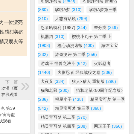
名侦探柯南
(2900)
名侦探柯南 普通话
(860)
哆啦A梦
(310)
哆啦A梦第三季
(310)
大志有话说
(299)
为一位漂亮
忍者哈特利 (1987)
(344)
未分类
(349)
相性感甜美的
机器猫
(310)
樱桃小丸子 第二季 上
小精灵朋友等
(1908)
橙心动漫速报
(400)
海绵宝宝
(332)
涛哥测评 第二季
(356)
游戏王 怪兽之决斗
(642)
火影忍者
(1440)
火影忍者 经典战役之卷
(336)
犬夜叉
(334)
猎人×猎人 重制版
(296)
下一篇
- 动漫《魔
猫和老鼠
(280)
猫和老鼠<50周年纪念版>
》在线观看
(286)
福星小子
(438)
精灵宝可梦 第一季
克 第39
(542)
精灵宝可梦 第三季
(368)
漫《宇宙海盗
精灵宝可梦 第二季
(370)
线观看
精灵宝可梦 第四季
(288)
网球王子
(356)