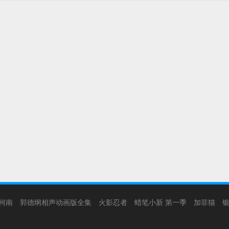
柯南
郭德纲相声动画版全集
火影忍者
蜡笔小新 第一季
加菲猫