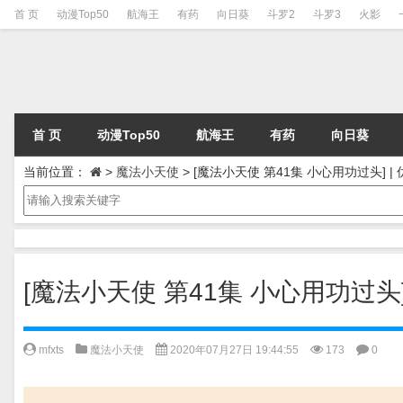
首 页
动漫Top50
航海王
有药
向日葵
斗罗2
斗罗3
火影
首 页
动漫Top50
航海王
有药
向日葵
当前位置：
>
魔法小天使
>
[魔法小天使 第41集 小心用功过头] 
[魔法小天使 第41集 小心用功过头
mfxts
魔法小天使
2020年07月27日 19:44:55
173
0