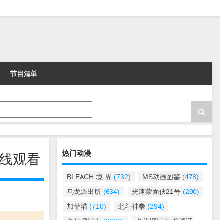
节目清单
热门动漫
在线观看
BLEACH 境·界
(732)
MS动画图鉴
(478)
乌龙派出所
(634)
光速蒙面侠21号
(290)
加菲猫
(710)
北斗神拳
(294)