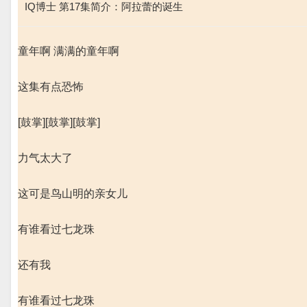
IQ博士 第17集简介：阿拉蕾的诞生
童年啊 满满的童年啊
这集有点恐怖
[鼓掌][鼓掌][鼓掌]
力气太大了
这可是鸟山明的亲女儿
有谁看过七龙珠
还有我
有谁看过七龙珠