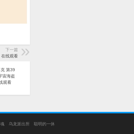
下一篇
士》在线观看
克 第39
漫《宇宙海盗
线观看
银魂
乌龙派出所
聪明的一休