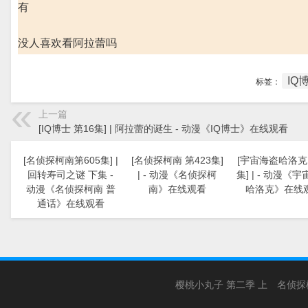
有
没人喜欢看阿拉蕾吗
IQ
标签：
上一篇
[IQ博士 第16集] | 阿拉蕾的诞生 - 动漫《IQ博士》在线观看
[名侦探柯南第605集] |
[名侦探柯南 第423集]
[宇宙海盗哈洛克 
回转寿司之谜 下集 -
| - 动漫《名侦探柯
集] | - 动漫《
动漫《名侦探柯南 普
南》在线观看
哈洛克》在线
通话》在线观看
樱桃小丸子 第二季 上
名侦探