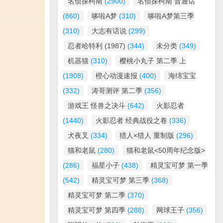
名侦探柯南
(2900)
名侦探柯南 普通话
(860)
哆啦A梦
(310)
哆啦A梦第三季
(310)
大志有话说
(299)
忍者哈特利 (1987)
(344)
未分类
(349)
机器猫
(310)
樱桃小丸子 第二季 上
(1908)
橙心动漫速报
(400)
海绵宝宝
(332)
涛哥测评 第二季
(356)
游戏王 怪兽之决斗
(642)
火影忍者
(1440)
火影忍者 经典战役之卷
(336)
犬夜叉
(334)
猎人×猎人 重制版
(296)
猫和老鼠
(280)
猫和老鼠<50周年纪念版>
(286)
福星小子
(438)
精灵宝可梦 第一季
(542)
精灵宝可梦 第三季
(368)
精灵宝可梦 第二季
(370)
精灵宝可梦 第四季
(288)
网球王子
(356)