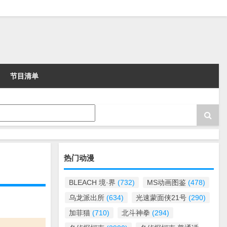
节目清单
热门动漫
BLEACH 境·界
(732)
MS动画图鉴
(478)
乌龙派出所
(634)
光速蒙面侠21号
(290)
加菲猫
(710)
北斗神拳
(294)