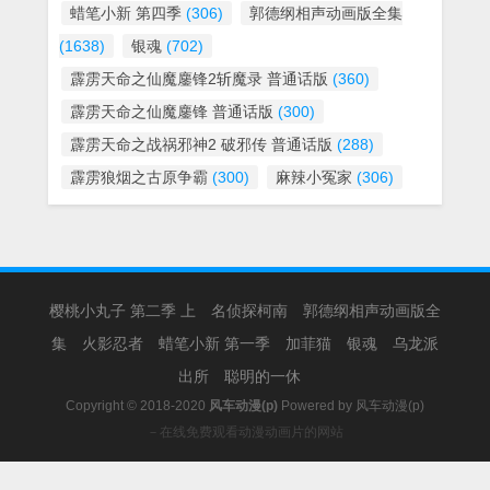
蜡笔小新 第四季
(306)
郭德纲相声动画版全集
(1638)
银魂
(702)
霹雳天命之仙魔鏖锋2斩魔录 普通话版
(360)
霹雳天命之仙魔鏖锋 普通话版
(300)
霹雳天命之战祸邪神2 破邪传 普通话版
(288)
霹雳狼烟之古原争霸
(300)
麻辣小冤家
(306)
樱桃小丸子 第二季 上
名侦探柯南
郭德纲相声动画版全
集
火影忍者
蜡笔小新 第一季
加菲猫
银魂
乌龙派
出所
聪明的一休
Copyright © 2018-2020
风车动漫(p)
Powered by
风车动漫(p)
－在线免费观看动漫动画片的网站