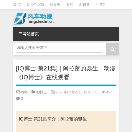
首 页
动漫Top50
航海王
有药
向日葵
斗罗2
斗罗3
火影
一拳超人
柯南
阴阳师
节目清单
网站首页
[IQ博士 第21集] | 阿拉蕾的诞生 - 动漫
《IQ博士》在线观看
iqbs
IQ博士
2020年07月27日 19:45:50
193
0
IQ博士 第21集简介：阿拉蕾的诞生