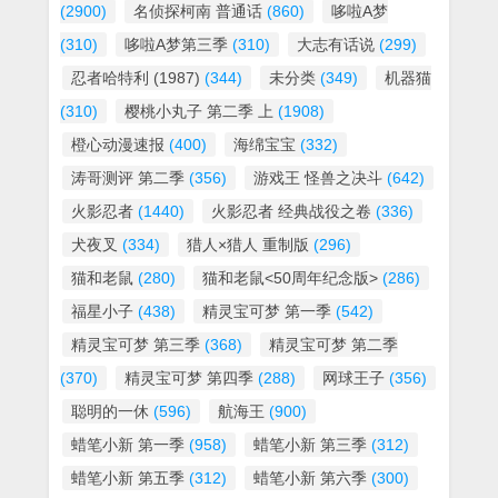
(2900)
名侦探柯南 普通话
(860)
哆啦A梦
(310)
哆啦A梦第三季
(310)
大志有话说
(299)
忍者哈特利 (1987)
(344)
未分类
(349)
机器猫
(310)
樱桃小丸子 第二季 上
(1908)
橙心动漫速报
(400)
海绵宝宝
(332)
涛哥测评 第二季
(356)
游戏王 怪兽之决斗
(642)
火影忍者
(1440)
火影忍者 经典战役之卷
(336)
犬夜叉
(334)
猎人×猎人 重制版
(296)
猫和老鼠
(280)
猫和老鼠<50周年纪念版>
(286)
福星小子
(438)
精灵宝可梦 第一季
(542)
精灵宝可梦 第三季
(368)
精灵宝可梦 第二季
(370)
精灵宝可梦 第四季
(288)
网球王子
(356)
聪明的一休
(596)
航海王
(900)
蜡笔小新 第一季
(958)
蜡笔小新 第三季
(312)
蜡笔小新 第五季
(312)
蜡笔小新 第六季
(300)