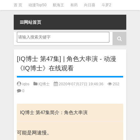
首 页
动漫Top50
航海王
有药
向日葵
斗罗2
斗罗3
火影
一拳超人
柯南
阴阳师
节目清单
网站首页
[IQ博士 第47集] | 角色大串演 - 动漫
《IQ博士》在线观看
iqbs
IQ博士
2020年07月27日 19:46:36
202
0
IQ博士 第47集简介：角色大串演
可能是网速慢。