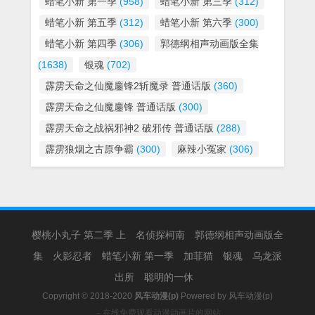
蜡笔小新 第一季
(958)
蜡笔小新 第三季
(312)
蜡笔小新 第五季
(312)
蜡笔小新 第六季
(300)
蜡笔小新 第四季
(306)
郭德纲相声动画版全集
(1638)
银魂
(702)
霹雳天命之仙魔鏖锋2斩魔录 普通话版
(360)
霹雳天命之仙魔鏖锋 普通话版
(300)
霹雳天命之战祸邪神2 破邪传 普通话版
(288)
霹雳狼烟之古原争霸
(300)
麻辣小冤家
(306)
樱桃小丸子 第二季 上
名侦探柯南
郭德纲相声动画版全
集
火影忍者
蜡笔小新 第一季
加菲猫
银魂
乌龙派
出所
聪明的一休
Copyright © 2018-2020
风车动漫(p)
Powered by
风车动漫(p)
－在线免费观看动漫动画片的网站