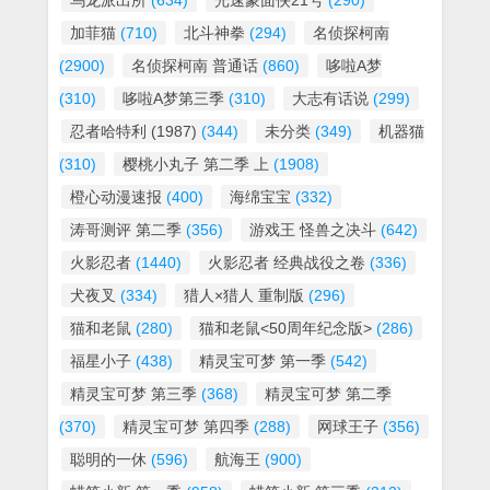
乌龙派出所
(634)
光速蒙面侠21号
(290)
加菲猫
(710)
北斗神拳
(294)
名侦探柯南
(2900)
名侦探柯南 普通话
(860)
哆啦A梦
(310)
哆啦A梦第三季
(310)
大志有话说
(299)
忍者哈特利 (1987)
(344)
未分类
(349)
机器猫
(310)
樱桃小丸子 第二季 上
(1908)
橙心动漫速报
(400)
海绵宝宝
(332)
涛哥测评 第二季
(356)
游戏王 怪兽之决斗
(642)
火影忍者
(1440)
火影忍者 经典战役之卷
(336)
犬夜叉
(334)
猎人×猎人 重制版
(296)
猫和老鼠
(280)
猫和老鼠<50周年纪念版>
(286)
福星小子
(438)
精灵宝可梦 第一季
(542)
精灵宝可梦 第三季
(368)
精灵宝可梦 第二季
(370)
精灵宝可梦 第四季
(288)
网球王子
(356)
聪明的一休
(596)
航海王
(900)