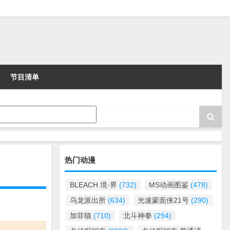
节目清单
热门动漫
BLEACH 境·界
(732)
MS动画图鉴
(478)
乌龙派出所
(634)
光速蒙面侠21号
(290)
加菲猫
(710)
北斗神拳
(294)