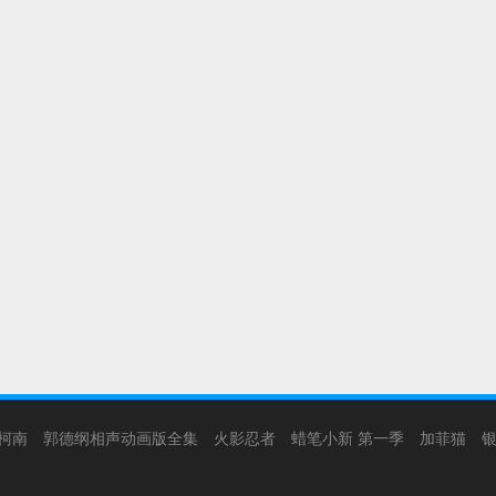
柯南
郭德纲相声动画版全集
火影忍者
蜡笔小新 第一季
加菲猫