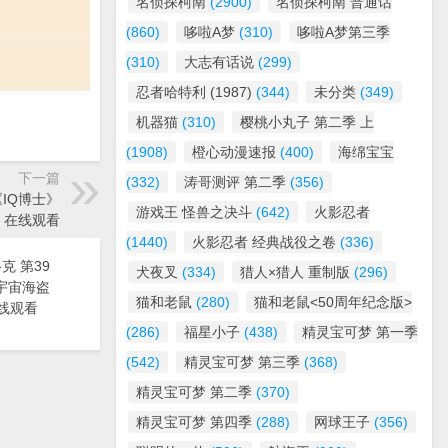
名侦探柯南
(2900)
名侦探柯南 普通话
(860)
哆啦A梦
(310)
哆啦A梦第三季
(310)
大志有话说
(299)
忍者哈特利 (1987)
(344)
未分类
(349)
机器猫
(310)
樱桃小丸子 第二季 上
(1908)
橙心动漫速报
(400)
海绵宝宝
下一篇
(332)
涛哥测评 第二季
(356)
《IQ博士》
游戏王 怪兽之决斗
(642)
火影忍者
在线观看
(1440)
火影忍者 经典战役之卷
(336)
克 第39
犬夜叉
(334)
猎人×猎人 重制版
(296)
漫《宇宙海盗
猫和老鼠
(280)
猫和老鼠<50周年纪念版>
线观看
(286)
福星小子
(438)
精灵宝可梦 第一季
(542)
精灵宝可梦 第三季
(368)
精灵宝可梦 第二季
(370)
精灵宝可梦 第四季
(288)
网球王子
(356)