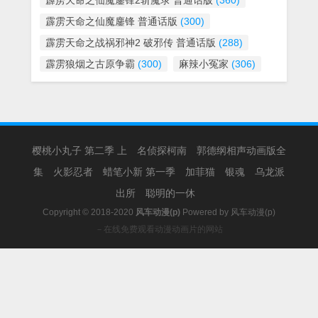
霹雳天命之仙魔鏖锋2斩魔录 普通话版
(360)
霹雳天命之仙魔鏖锋 普通话版
(300)
霹雳天命之战祸邪神2 破邪传 普通话版
(288)
霹雳狼烟之古原争霸
(300)
麻辣小冤家
(306)
樱桃小丸子 第二季 上
名侦探柯南
郭德纲相声动画版全
集
火影忍者
蜡笔小新 第一季
加菲猫
银魂
乌龙派
出所
聪明的一休
Copyright © 2018-2020
风车动漫(p)
Powered by
风车动漫(p)
－在线免费观看动漫动画片的网站