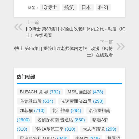
IQ博士
搞笑
日本
科幻
标签：
上一篇
[IQ博士 第83集] | 探险山吹老师体内之旅 - 动漫《IQ博
士》在线观看
下一篇
[IQ博士 第85集] | 探险山吹老师体内之旅 - 动漫《IQ博
士》在线观看
热门动漫
BLEACH 境·界
(732)
MS动画图鉴
(478)
乌龙派出所
(634)
光速蒙面侠21号
(290)
加菲猫
(710)
北斗神拳
(294)
名侦探柯南
(2900)
名侦探柯南 普通话
(860)
哆啦A梦
(310)
哆啦A梦第三季
(310)
大志有话说
(299)
忍者哈特利 (1987)
(344)
未分类
(349)
机器猫