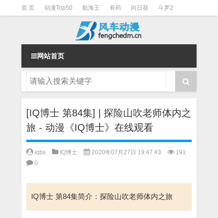
首 页
动漫Top50
航海王
有药
向日葵
斗罗2
斗罗3
火影
一拳超人
柯南
阴阳师
节目清单
网站首页
[IQ博士 第84集] | 探险山吹老师体内之
旅 - 动漫《IQ博士》在线观看
iqbs
IQ博士
2020年07月27日 19:47:43
191
0
IQ博士 第84集简介：探险山吹老师体内之旅