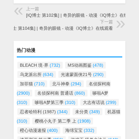
上一篇
[IQ博士 第102集] | 奇异的眼镜 - 动漫《IQ博士》在线观看
下一篇
[IQ博士 第104集] | 奇异的眼镜 - 动漫《IQ博士》在线观看
热门动漫
BLEACH 境·界
(732)
MS动画图鉴
(478)
乌龙派出所
(634)
光速蒙面侠21号
(290)
加菲猫
(710)
北斗神拳
(294)
名侦探柯南
(2900)
名侦探柯南 普通话
(860)
哆啦A梦
(310)
哆啦A梦第三季
(310)
大志有话说
(299)
忍者哈特利 (1987)
(344)
未分类
(349)
机器猫
(310)
樱桃小丸子 第二季 上
(1908)
橙心动漫速报
(400)
海绵宝宝
(332)