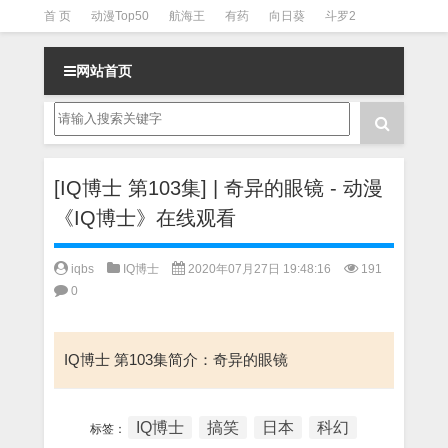
首 页
动漫Top50
航海王
有药
向日葵
斗罗2
斗罗3
火影
一拳超人
柯南
阴阳师
节目清单
网站首页
[IQ博士 第103集] | 奇异的眼镜 - 动漫
《IQ博士》在线观看
iqbs
IQ博士
2020年07月27日 19:48:16
191
0
IQ博士 第103集简介：奇异的眼镜
IQ博士
搞笑
日本
科幻
标签：