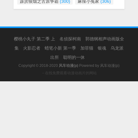
霹雳狼烟之古原争霸
(300)
麻辣小冤家
(306)
樱桃小丸子 第二季 上
名侦探柯南
郭德纲相声动画版全
集
火影忍者
蜡笔小新 第一季
加菲猫
银魂
乌龙派
出所
聪明的一休
Copyright © 2018-2020
风车动漫(p)
Powered by
风车动漫(p)
－在线免费观看动漫动画片的网站