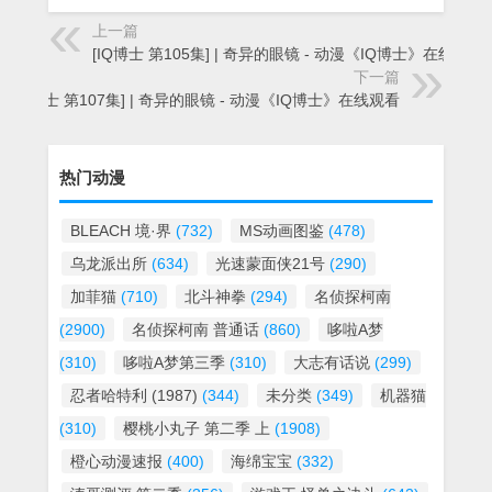
上一篇
[IQ博士 第105集] | 奇异的眼镜 - 动漫《IQ博士》在线观看
下一篇
[IQ博士 第107集] | 奇异的眼镜 - 动漫《IQ博士》在线观看
热门动漫
BLEACH 境·界
(732)
MS动画图鉴
(478)
乌龙派出所
(634)
光速蒙面侠21号
(290)
加菲猫
(710)
北斗神拳
(294)
名侦探柯南
(2900)
名侦探柯南 普通话
(860)
哆啦A梦
(310)
哆啦A梦第三季
(310)
大志有话说
(299)
忍者哈特利 (1987)
(344)
未分类
(349)
机器猫
(310)
樱桃小丸子 第二季 上
(1908)
橙心动漫速报
(400)
海绵宝宝
(332)