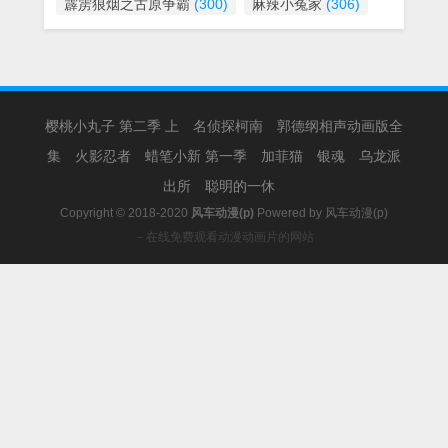
霹雳狼烟之古原争霸
(300)
麻辣小冤家
(306)
樱桃小丸子 第二季 上
名侦探柯南
郭德纲相声动画版全
集
火影忍者
蜡笔小新 第一季
加菲猫
银魂
乌龙派
出所
聪明的一休
Copyright © 2018-2020
风车动漫(p)
Powered by
风车动漫(p)
－在线免费观看动漫动画片的网站