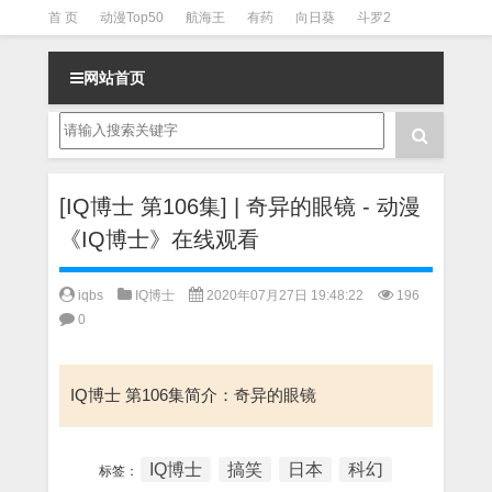
首 页
动漫Top50
航海王
有药
向日葵
斗罗2
斗罗3
火影
一拳超人
柯南
阴阳师
节目清单
网站首页
[IQ博士 第106集] | 奇异的眼镜 - 动漫
《IQ博士》在线观看
iqbs
IQ博士
2020年07月27日 19:48:22
196
0
IQ博士 第106集简介：奇异的眼镜
IQ博士
搞笑
日本
科幻
标签：