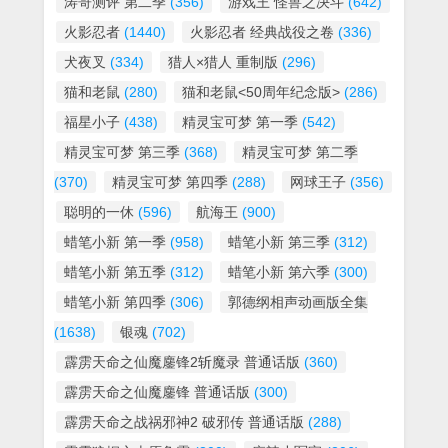
涛哥测评 第二季
(356)
游戏王 怪兽之决斗
(642)
火影忍者
(1440)
火影忍者 经典战役之卷
(336)
犬夜叉
(334)
猎人×猎人 重制版
(296)
猫和老鼠
(280)
猫和老鼠<50周年纪念版>
(286)
福星小子
(438)
精灵宝可梦 第一季
(542)
精灵宝可梦 第三季
(368)
精灵宝可梦 第二季
(370)
精灵宝可梦 第四季
(288)
网球王子
(356)
聪明的一休
(596)
航海王
(900)
蜡笔小新 第一季
(958)
蜡笔小新 第三季
(312)
蜡笔小新 第五季
(312)
蜡笔小新 第六季
(300)
蜡笔小新 第四季
(306)
郭德纲相声动画版全集
(1638)
银魂
(702)
霹雳天命之仙魔鏖锋2斩魔录 普通话版
(360)
霹雳天命之仙魔鏖锋 普通话版
(300)
霹雳天命之战祸邪神2 破邪传 普通话版
(288)