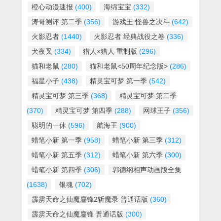
橙心动漫速报
(400)
海绵宝宝
(332)
涛哥测评 第二季
(356)
游戏王 怪兽之决斗
(642)
火影忍者
(1440)
火影忍者 经典战役之卷
(336)
犬夜叉
(334)
猎人×猎人 重制版
(296)
猫和老鼠
(280)
猫和老鼠<50周年纪念版>
(286)
福星小子
(438)
精灵宝可梦 第一季
(542)
精灵宝可梦 第三季
(368)
精灵宝可梦 第二季
(370)
精灵宝可梦 第四季
(288)
网球王子
(356)
聪明的一休
(596)
航海王
(900)
蜡笔小新 第一季
(958)
蜡笔小新 第三季
(312)
蜡笔小新 第五季
(312)
蜡笔小新 第六季
(300)
蜡笔小新 第四季
(306)
郭德纲相声动画版全集
(1638)
银魂
(702)
霹雳天命之仙魔鏖锋2斩魔录 普通话版
(360)
霹雳天命之仙魔鏖锋 普通话版
(300)