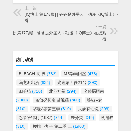
上一篇
[IQ博士 第175集] | 爸爸是外星人 - 动漫《IQ博士》在线观
看
下一篇
[IQ博士 第177集] | 爸爸是外星人 - 动漫《IQ博士》在线观
看
热门动漫
BLEACH 境·界
(732)
MS动画图鉴
(478)
乌龙派出所
(634)
光速蒙面侠21号
(290)
加菲猫
(710)
北斗神拳
(294)
名侦探柯南
(2900)
名侦探柯南 普通话
(860)
哆啦A梦
(310)
哆啦A梦第三季
(310)
大志有话说
(299)
忍者哈特利 (1987)
(344)
未分类
(349)
机器猫
(310)
樱桃小丸子 第二季 上
(1908)