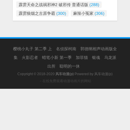
霹雳天命之战祸邪神2 破邪传 普通话版
(288)
霹雳狼烟之古原争霸
(300)
麻辣小冤家
(306)
樱桃小丸子 第二季 上
名侦探柯南
郭德纲相声动画版全
集
火影忍者
蜡笔小新 第一季
加菲猫
银魂
乌龙派
出所
聪明的一休
Copyright © 2018-2020
风车动漫(p)
Powered by
风车动漫(p)
－在线免费观看动漫动画片的网站