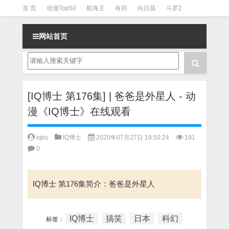
首 页
动漫Top50
航海王
有药
向日葵
斗罗2
斗罗3
火影
一拳超人
柯南
阴阳师
节目清单
网站首页
[IQ博士 第176集] | 爸爸是外星人 - 动
漫《IQ博士》在线观看
iqbs
IQ博士
2020年07月27日 19:50:24
191
0
IQ博士 第176集简介：爸爸是外星人
IQ博士
搞笑
日本
科幻
标签：