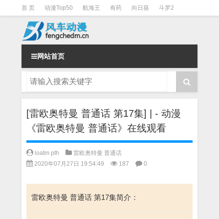
首 页
动漫Top50
航海王
有药
向日葵
斗罗2
斗罗3
火影
一拳超人
柯南
阴阳师
节目清单
网站首页
[雷欧奥特曼 普通话 第17集] | - 动漫
《雷欧奥特曼 普通话》在线观看
loatm pth
雷欧奥特曼 普通话
2020年07月27日 19:54:49
187
0
雷欧奥特曼 普通话 第17集简介：