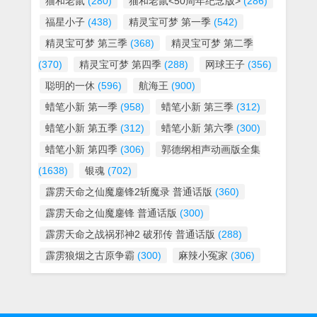
猫和老鼠
(280)
猫和老鼠<50周年纪念版>
(286)
福星小子
(438)
精灵宝可梦 第一季
(542)
精灵宝可梦 第三季
(368)
精灵宝可梦 第二季
(370)
精灵宝可梦 第四季
(288)
网球王子
(356)
聪明的一休
(596)
航海王
(900)
蜡笔小新 第一季
(958)
蜡笔小新 第三季
(312)
蜡笔小新 第五季
(312)
蜡笔小新 第六季
(300)
蜡笔小新 第四季
(306)
郭德纲相声动画版全集
(1638)
银魂
(702)
霹雳天命之仙魔鏖锋2斩魔录 普通话版
(360)
霹雳天命之仙魔鏖锋 普通话版
(300)
霹雳天命之战祸邪神2 破邪传 普通话版
(288)
霹雳狼烟之古原争霸
(300)
麻辣小冤家
(306)