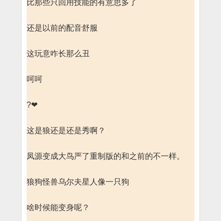
比那些只回用技能的有意思多了
还是以前的配音舒服
这玩意咋长那么丑
呵呵
?❤
这是狼还是还是秀啊？
凤源变成大鸟严了重制版的和之前的不一样。
狼狗怪兽乌尔夫星人像一只狗
啥时候能变身呢？