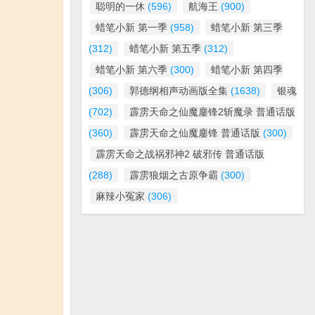
聪明的一休
(596)
航海王
(900)
蜡笔小新 第一季
(958)
蜡笔小新 第三季
(312)
蜡笔小新 第五季
(312)
蜡笔小新 第六季
(300)
蜡笔小新 第四季
(306)
郭德纲相声动画版全集
(1638)
银魂
(702)
霹雳天命之仙魔鏖锋2斩魔录 普通话版
(360)
霹雳天命之仙魔鏖锋 普通话版
(300)
霹雳天命之战祸邪神2 破邪传 普通话版
(288)
霹雳狼烟之古原争霸
(300)
麻辣小冤家
(306)