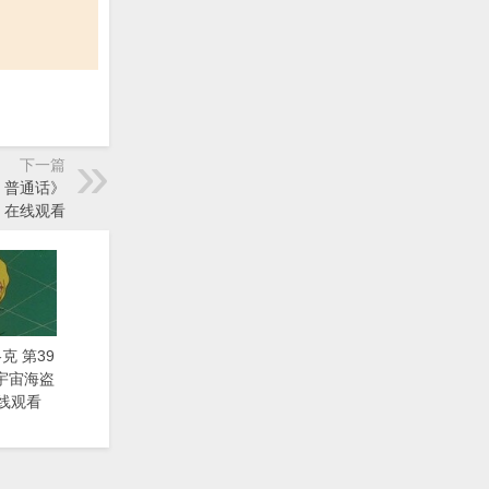
下一篇
曼 普通话》
在线观看
克 第39
漫《宇宙海盗
线观看