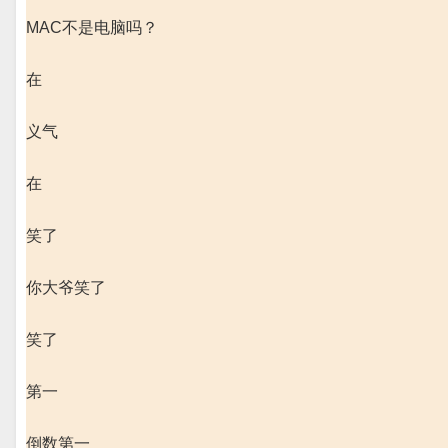
MAC不是电脑吗？
在
义气
在
笑了
你大爷笑了
笑了
第一
倒数第一