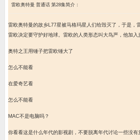
雷欧奥特曼 普通话 第28集简介：
雷欧奥特曼的故乡L77星被马格玛星人们给毁灭了，于是
雷欧决定要守护好地球。雷欧的人类形态叫大鸟严，他加入
奥特之王用锤子把雷欧锤大了
怎么不能看
在爱奇艺看
怎么不能看
MAC不是电脑吗？
你看看这是什么年代的影视剧，不要脱离年代讨论一些没有