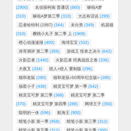
(2900)
名侦探柯南 普通话
(860)
哆啦A梦
(310)
哆啦A梦第三季
(310)
大志有话说
(299)
忍者哈特利 (1987)
(344)
未分类
(349)
机器猫
(310)
樱桃小丸子 第二季 上
(1908)
橙心动漫速报
(400)
海绵宝宝
(332)
涛哥测评 第二季
(356)
游戏王 怪兽之决斗
(642)
火影忍者
(1440)
火影忍者 经典战役之卷
(336)
犬夜叉
(334)
猎人×猎人 重制版
(296)
猫和老鼠
(280)
猫和老鼠<50周年纪念版>
(286)
福星小子
(438)
精灵宝可梦 第一季
(542)
精灵宝可梦 第三季
(368)
精灵宝可梦 第二季
(370)
精灵宝可梦 第四季
(288)
网球王子
(356)
聪明的一休
(596)
航海王
(900)
蜡笔小新 第一季
(958)
蜡笔小新 第三季
(312)
蜡笔小新 第五季
(312)
蜡笔小新 第六季
(300)