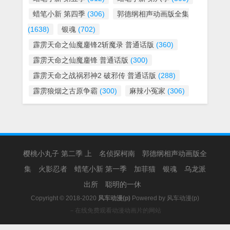
蜡笔小新 第四季
(306)
郭德纲相声动画版全集
(1638)
银魂
(702)
霹雳天命之仙魔鏖锋2斩魔录 普通话版
(360)
霹雳天命之仙魔鏖锋 普通话版
(300)
霹雳天命之战祸邪神2 破邪传 普通话版
(288)
霹雳狼烟之古原争霸
(300)
麻辣小冤家
(306)
樱桃小丸子 第二季 上
名侦探柯南
郭德纲相声动画版全
集
火影忍者
蜡笔小新 第一季
加菲猫
银魂
乌龙派
出所
聪明的一休
Copyright © 2018-2020
风车动漫(p)
Powered by
风车动漫(p)
－在线免费观看动漫动画片的网站