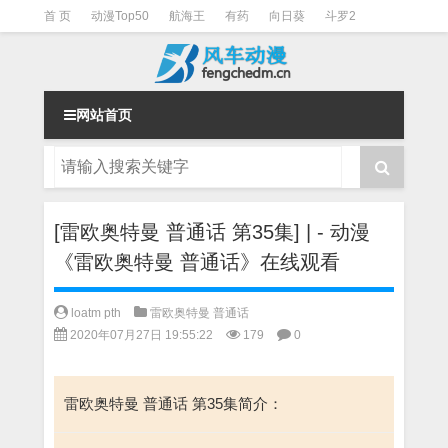
首 页
动漫Top50
航海王
有药
向日葵
斗罗2
斗罗3
火影
一拳超人
柯南
阴阳师
节目清单
网站首页
[雷欧奥特曼 普通话 第35集] | - 动漫
《雷欧奥特曼 普通话》在线观看
loatm pth
雷欧奥特曼 普通话
2020年07月27日 19:55:22
179
0
雷欧奥特曼 普通话 第35集简介：