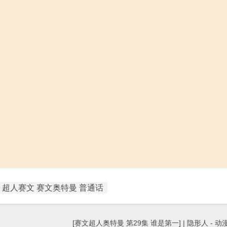
超人赛文 赛文奥特曼 普通话
[赛文超人奥特曼 第29集 谁是第一] | 隐形人 - 