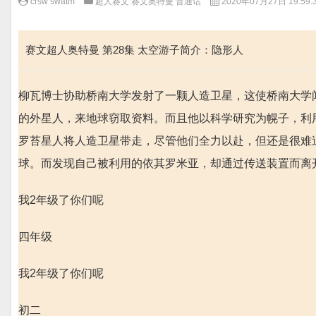
crsw swatm
超人赛文 赛文奥特曼 普通话
2020年07月27日 19:59:
赛文超人奥特曼 第28集 太空游子简介：隐形人
柳瓦博士协助桥南大学发射了一颗人造卫星，这使桥南大学
的外星人，来地球窃取资料。而且他以科学研究为幌子，利
罗苔星人将人造卫星带走，尽管他们全力以赴，但还是很难
球。而发现自己被利用的依其罗米亚，却通过传送装置而离
我2年级了你们呢
四年级
我2年级了你们呢
初二