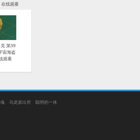
》在线观看
克 第39
漫《宇宙海盗
线观看
银魂
乌龙派出所
聪明的一休