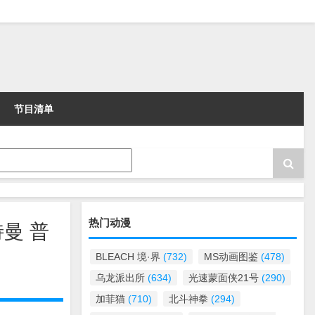
节目清单
热门动漫
特曼 普
BLEACH 境·界
(732)
MS动画图鉴
(478)
乌龙派出所
(634)
光速蒙面侠21号
(290)
加菲猫
(710)
北斗神拳
(294)