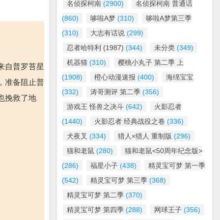
名侦探柯南
(2900)
名侦探柯南 普通话
(860)
哆啦A梦
(310)
哆啦A梦第三季
(310)
大志有话说
(299)
忍者哈特利 (1987)
(344)
未分类
(349)
机器猫
(310)
樱桃小丸子 第二季 上
来自普罗苔星
(1908)
橙心动漫速报
(400)
海绵宝宝
，准备阻止普
(332)
涛哥测评 第二季
(356)
也挽救了地
游戏王 怪兽之决斗
(642)
火影忍者
(1440)
火影忍者 经典战役之卷
(336)
犬夜叉
(334)
猎人×猎人 重制版
(296)
猫和老鼠
(280)
猫和老鼠<50周年纪念版>
(286)
福星小子
(438)
精灵宝可梦 第一季
(542)
精灵宝可梦 第三季
(368)
精灵宝可梦 第二季
(370)
精灵宝可梦 第四季
(288)
网球王子
(356)