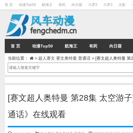
首 页
动漫Top50
航海王
有药
向日葵
斗罗2
斗罗3
火影
首 页
动漫Top50
航海王
有药
向日葵
当前位置：
>
超人赛文 赛文奥特曼 普通话
>
[赛文超人奥特曼 第2
[赛文超人奥特曼 第28集 太空游子]
通话》在线观看