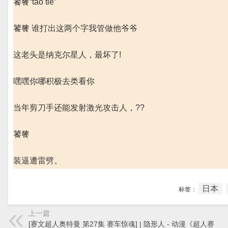
饕餮“tao tie”
饕餮 谁打出这两个字我管做他爷爷
这老头是纳克尔星人，最坏了!
嘿嘿你哪积极去类看你
当年剪刀手还能发射激光攻击人，??
饕餮
装逼遭雷劈。
日本
标签：
上一篇
[赛文超人奥特曼 第27集 赛车惊魂] | 隐形人 - 动漫《超人赛