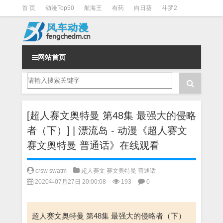
首 页
动漫Top50
航海王
有药
向日葵
斗罗2
斗罗3
火影
一拳超人
柯南
阴阳师
节目清单
网站首页
[超人赛文奥特曼 第48集 最强大的侵略
者（下）] | 漂流岛 - 动漫《超人赛文
赛文奥特曼 普通话》在线观看
crsw swatm
超人赛文 赛文奥特曼 普通话
2020年07月27日 20:00:08
193
0
超人赛文奥特曼 第48集 最强大的侵略者（下）