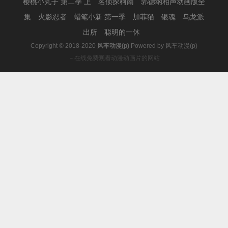
樱桃小丸子 第二季 上
名侦探柯南
郭德纲相声动画版全
集
火影忍者
蜡笔小新 第一季
加菲猫
银魂
乌龙派
出所
聪明的一休
Copyright © 2018-2020
风车动漫(p)
Powered by
风车动漫(p)
－在线免费观看动漫动画片的网站