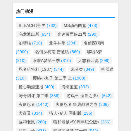
热门动漫
BLEACH 境·界
(732)
MS动画图鉴
(478)
乌龙派出所
(634)
光速蒙面侠21号
(290)
加菲猫
(710)
北斗神拳
(294)
名侦探柯南
(2900)
名侦探柯南 普通话
(860)
哆啦A梦
(310)
哆啦A梦第三季
(310)
大志有话说
(299)
忍者哈特利 (1987)
(344)
未分类
(349)
机器猫
(310)
樱桃小丸子 第二季 上
(1908)
橙心动漫速报
(400)
海绵宝宝
(332)
涛哥测评 第二季
(356)
游戏王 怪兽之决斗
(642)
火影忍者
(1440)
火影忍者 经典战役之卷
(336)
犬夜叉
(334)
猎人×猎人 重制版
(296)
猫和老鼠
(280)
猫和老鼠<50周年纪念版>
(286)
福星小子
(438)
精灵宝可梦 第一季
(542)