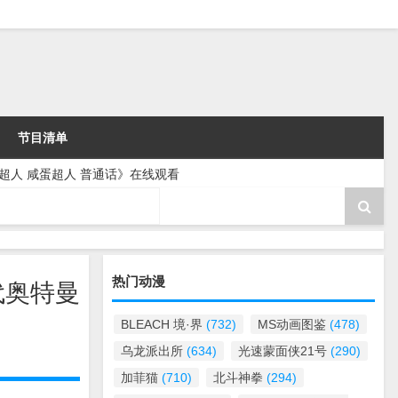
节目清单
宇宙超人 咸蛋超人 普通话》在线观看
热门动漫
初代奥特曼
BLEACH 境·界
(732)
MS动画图鉴
(478)
乌龙派出所
(634)
光速蒙面侠21号
(290)
加菲猫
(710)
北斗神拳
(294)