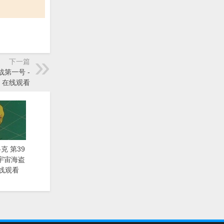
下一篇
战第一号 -
》在线观看
克 第39
漫《宇宙海盗
线观看