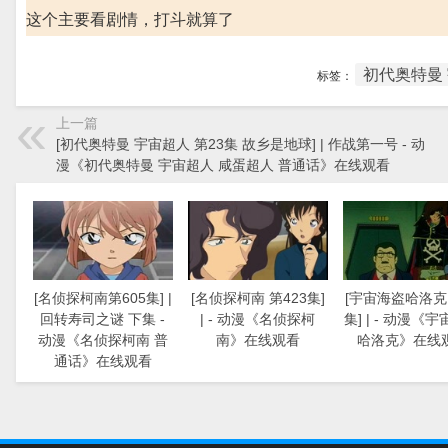
这个主要看剧情，打斗就算了
初代奥特曼 
标签：
上一篇
[初代奥特曼 宇宙超人 第23集 故乡是地球] | 作战第一号 - 动
漫《初代奥特曼 宇宙超人 咸蛋超人 普通话》在线观看
[名侦探柯南第605集] |
[名侦探柯南 第423集]
[宇宙海盗哈洛克 
回转寿司之谜 下集 -
| - 动漫《名侦探柯
集] | - 动漫《
动漫《名侦探柯南 普
南》在线观看
哈洛克》在线
通话》在线观看