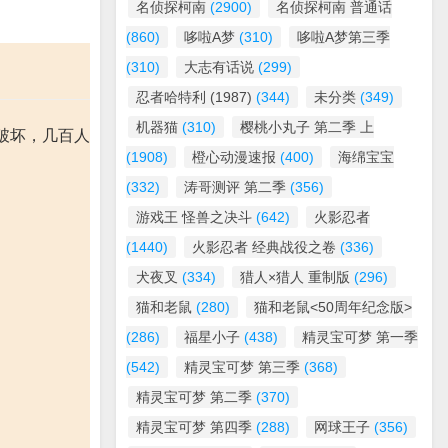
名侦探柯南
(2900)
名侦探柯南 普通话
(860)
哆啦A梦
(310)
哆啦A梦第三季
(310)
大志有话说
(299)
忍者哈特利 (1987)
(344)
未分类
(349)
机器猫
(310)
樱桃小丸子 第二季 上
破坏，几百人
(1908)
橙心动漫速报
(400)
海绵宝宝
(332)
涛哥测评 第二季
(356)
游戏王 怪兽之决斗
(642)
火影忍者
(1440)
火影忍者 经典战役之卷
(336)
犬夜叉
(334)
猎人×猎人 重制版
(296)
猫和老鼠
(280)
猫和老鼠<50周年纪念版>
(286)
福星小子
(438)
精灵宝可梦 第一季
(542)
精灵宝可梦 第三季
(368)
精灵宝可梦 第二季
(370)
精灵宝可梦 第四季
(288)
网球王子
(356)