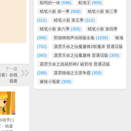
聪明的一休
(596)
航海王
(900)
蜡笔小新 第一季
(958)
蜡笔小新 第三季
(312)
蜡笔小新 第五季
(312)
蜡笔小新 第六季
(300)
蜡笔小新 第四季
(306)
郭德纲相声动画版全集
(1638)
银魂
(702)
霹雳天命之仙魔鏖锋2斩魔录 普通话版
(360)
霹雳天命之仙魔鏖锋 普通话版
(300)
霹雳天命之战祸邪神2 破邪传 普通话版
下一篇
(288)
霹雳狼烟之古原争霸
(300)
向日葵》在线
观看
麻辣小冤家
(306)
动手] |
- 动漫