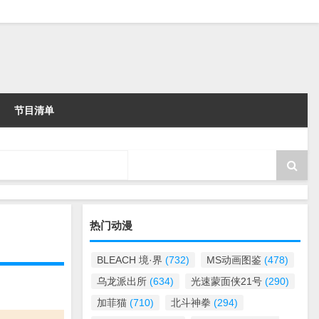
节目清单
热门动漫
BLEACH 境·界
(732)
MS动画图鉴
(478)
乌龙派出所
(634)
光速蒙面侠21号
(290)
加菲猫
(710)
北斗神拳
(294)