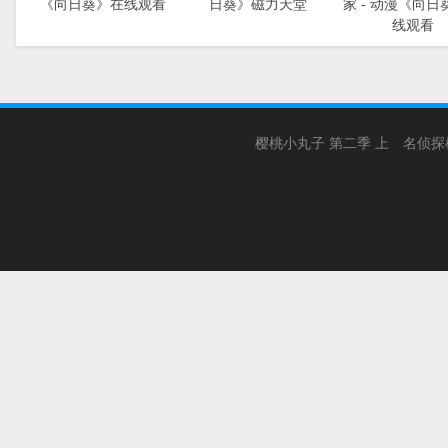
《向日葵》在线观看
日葵》磁力天堂
家 - 动漫《向日
线观看
樱桃小丸子 第二季 上
名侦探