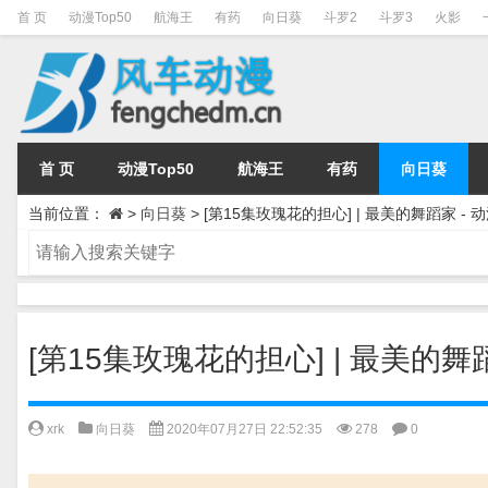
首 页
动漫Top50
航海王
有药
向日葵
斗罗2
斗罗3
火影
首 页
动漫Top50
航海王
有药
向日葵
当前位置：
>
向日葵
>
[第15集玫瑰花的担心] | 最美的舞蹈家 
[第15集玫瑰花的担心] | 最美的
xrk
向日葵
2020年07月27日 22:52:35
278
0