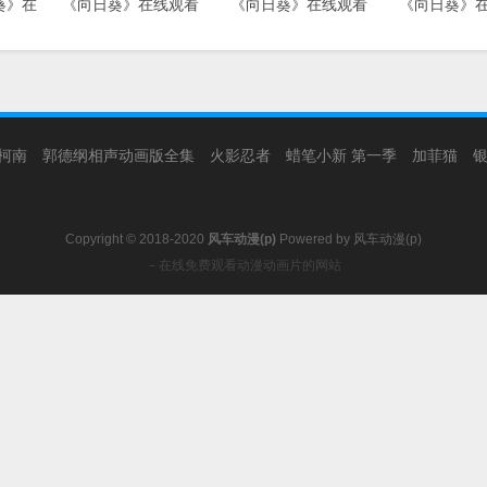
葵》在
《向日葵》在线观看
《向日葵》在线观看
《向日葵》
柯南
郭德纲相声动画版全集
火影忍者
蜡笔小新 第一季
加菲猫
Copyright © 2018-2020
风车动漫(p)
Powered by
风车动漫(p)
－在线免费观看动漫动画片的网站