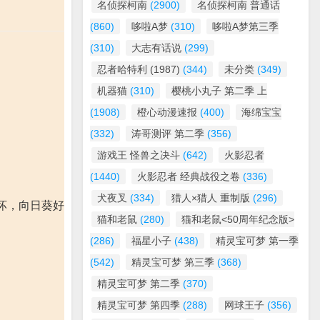
名侦探柯南
(2900)
名侦探柯南 普通话
(860)
哆啦A梦
(310)
哆啦A梦第三季
(310)
大志有话说
(299)
忍者哈特利 (1987)
(344)
未分类
(349)
机器猫
(310)
樱桃小丸子 第二季 上
(1908)
橙心动漫速报
(400)
海绵宝宝
(332)
涛哥测评 第二季
(356)
游戏王 怪兽之决斗
(642)
火影忍者
(1440)
火影忍者 经典战役之卷
(336)
犬夜叉
(334)
猎人×猎人 重制版
(296)
坏，向日葵好
猫和老鼠
(280)
猫和老鼠<50周年纪念版>
(286)
福星小子
(438)
精灵宝可梦 第一季
(542)
精灵宝可梦 第三季
(368)
精灵宝可梦 第二季
(370)
精灵宝可梦 第四季
(288)
网球王子
(356)