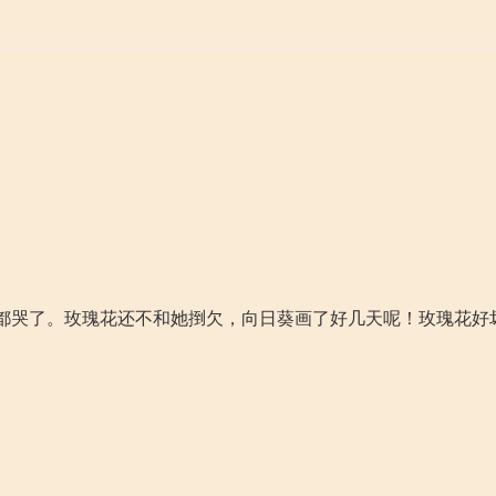
都哭了。玫瑰花还不和她捯欠，向日葵画了好几天呢！玫瑰花好