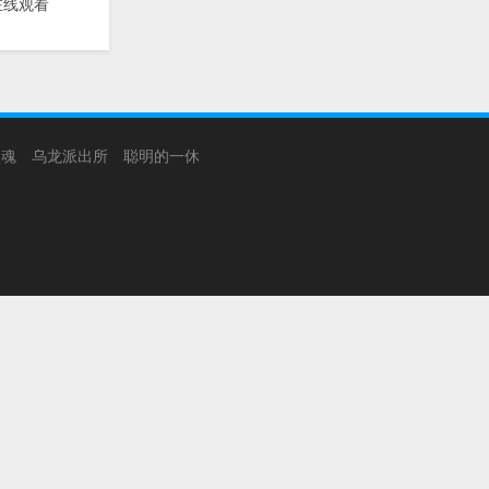
在线观看
银魂
乌龙派出所
聪明的一休