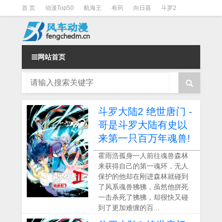
首 页
动漫Top50
航海王
有药
向日葵
斗罗2
斗罗3
火影
一拳超人
柯南
阴阳师
节目清单
网站首页
斗罗大陆2 绝世唐门 -
哥是斗罗大陆有史以
来第一只百万年魂兽!
霍雨浩孤身一人前往魂兽森林
来获得自己的第一魂环，无人
保护的他却在刚进森林就碰到
了风系魂兽狒狒，虽然他拼死
一击杀死了狒狒，却很快又碰
到了更加难缠的百...