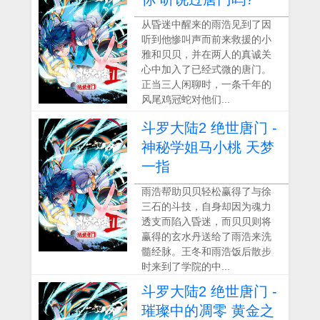
从昏迷中醒来的雨浩见到了因
听到他惨叫声而前来救援的小
雅和贝贝，并在两人的真诚关
心中加入了已经式微的唐门。
正当三人闲聊时，一条千年的
风尾鸡冠蛇对他们...
斗罗大陆2 绝世唐门 -
神秘学姐马小桃 天梦
一指
雨浩帮助贝贝轻松赢得了与徐
三石的斗技，自身却因为魂力
透支而陷入昏迷，而贝贝则将
赢得的玄水丹送给了雨浩来洗
髓经脉。王冬和雨浩饭后散步
时来到了学院的中...
斗罗大陆2 绝世唐门 -
璀璨中的凋零 黄金之