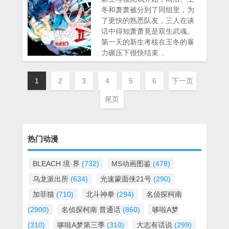
冬和萧萧被分到了同组里，为
了更快的熟悉队友，三人在谈
话中得知萧萧竟是双生武魂。
第一天的新生考核在王冬的暴
力碾压下很快结束...
1
2
3
4
5
6
下一页
尾页
热门动漫
BLEACH 境·界
(732)
MS动画图鉴
(478)
乌龙派出所
(634)
光速蒙面侠21号
(290)
加菲猫
(710)
北斗神拳
(294)
名侦探柯南
(2900)
名侦探柯南 普通话
(860)
哆啦A梦
(310)
哆啦A梦第三季
(310)
大志有话说
(299)