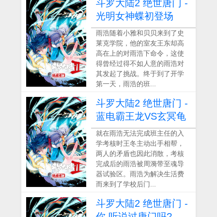
斗罗大陆2 绝世唐门 -
光明女神蝶初登场
雨浩随着小雅和贝贝来到了史
莱克学院，他的室友王东却高
高在上的对雨浩下命令，这使
得曾经过得不如人意的雨浩对
其发起了挑战。终于到了开学
第一天，雨浩的班...
斗罗大陆2 绝世唐门 -
蓝电霸王龙VS玄冥龟
就在雨浩无法完成班主任的入
学考核时王冬主动出手相帮，
两人的矛盾也因此消散，考核
完成后的雨浩被周漪带至魂导
器试验区。雨浩为解决生活费
而来到了学校后门...
斗罗大陆2 绝世唐门 -
你 听说过唐门吗?