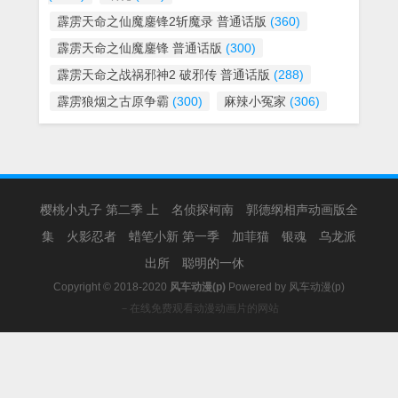
霹雳天命之仙魔鏖锋2斩魔录 普通话版
(360)
霹雳天命之仙魔鏖锋 普通话版
(300)
霹雳天命之战祸邪神2 破邪传 普通话版
(288)
霹雳狼烟之古原争霸
(300)
麻辣小冤家
(306)
樱桃小丸子 第二季 上
名侦探柯南
郭德纲相声动画版全
集
火影忍者
蜡笔小新 第一季
加菲猫
银魂
乌龙派
出所
聪明的一休
Copyright © 2018-2020
风车动漫(p)
Powered by
风车动漫(p)
－在线免费观看动漫动画片的网站