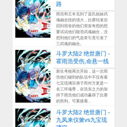
路
雨浩和王冬见到了蓝氏姐妹武
魂融合技的强大，比赛结束后
回到宿舍的他们突发奇想的想
要试试他们能否武魂融合，没
想到他们的气息牵引竟引发了
三武魂的融合。
斗罗大陆2 绝世唐门 -
霍雨浩受伤,命悬一线
新生考核再次开始，这一次雨
浩他们碰到的队伍中不仅有着
七宝琉璃宗弟子而对方更是一
名三环魂尊，在浩东之力的加
持下雨浩他们成功赢得了比赛
的胜利。可紧接着...
斗罗大陆2 绝世唐门 -
九凤来仪箫vs九宝琉