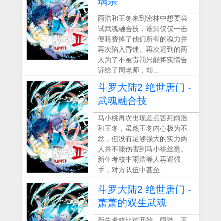
璃宗
雨浩和王冬来到密林中想要尝
试武魂融合技，谁知仅仅一击
便耗费掉了他们所有的魂力并
再次陷入昏迷。再次迟到的两
人为了不被责罚只能将实情告
诉给了周老师，却...
斗罗大陆2 绝世唐门 -
武魂融合技
马小桃再次出现差点害死雨浩
和王冬，虽然王冬内心极为不
忿，但没有足够强大的实力两
人并不能伤害到马小桃丝毫。
新生考核中雨浩等人再遇强
手，对方队伍中甚至...
斗罗大陆2 绝世唐门 -
萧萧的双生武魂
新生考核比试开始，雨浩、王