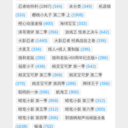
忍者哈特利 (1987)
(344)
未分类
(349)
机器猫
(310)
樱桃小丸子 第二季 上
(1908)
橙心动漫速报
(400)
海绵宝宝
(332)
涛哥测评 第二季
(356)
游戏王 怪兽之决斗
(642)
火影忍者
(1440)
火影忍者 经典战役之卷
(336)
犬夜叉
(334)
猎人×猎人 重制版
(296)
猫和老鼠
(280)
猫和老鼠<50周年纪念版>
(286)
福星小子
(438)
精灵宝可梦 第一季
(542)
精灵宝可梦 第三季
(368)
精灵宝可梦 第二季
(370)
精灵宝可梦 第四季
(288)
网球王子
(356)
聪明的一休
(596)
航海王
(900)
蜡笔小新 第一季
(958)
蜡笔小新 第三季
(312)
蜡笔小新 第五季
(312)
蜡笔小新 第六季
(300)
蜡笔小新 第四季
(306)
郭德纲相声动画版全集
(1638)
银魂
(702)