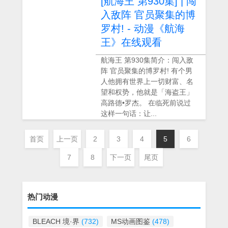
[航海王 第930集] | 闯
入敌阵 官员聚集的博
罗村! - 动漫《航海
王》在线观看
航海王 第930集简介：闯入敌
阵 官员聚集的博罗村! 有个男
人他拥有世界上一切财富、名
望和权势，他就是「海盗王」
高路德•罗杰。 在临死前说过
这样一句话：让...
首页
上一页
2
3
4
5
6
7
8
下一页
尾页
热门动漫
BLEACH 境·界
(732)
MS动画图鉴
(478)