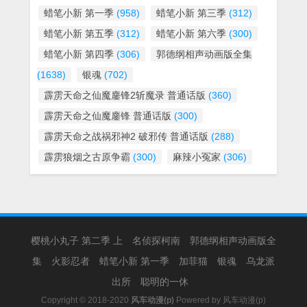
蜡笔小新 第一季
(958)
蜡笔小新 第三季
(312)
蜡笔小新 第五季
(312)
蜡笔小新 第六季
(300)
蜡笔小新 第四季
(306)
郭德纲相声动画版全集
(1638)
银魂
(702)
霹雳天命之仙魔鏖锋2斩魔录 普通话版
(360)
霹雳天命之仙魔鏖锋 普通话版
(300)
霹雳天命之战祸邪神2 破邪传 普通话版
(288)
霹雳狼烟之古原争霸
(300)
麻辣小冤家
(306)
樱桃小丸子 第二季 上
名侦探柯南
郭德纲相声动画版全
集
火影忍者
蜡笔小新 第一季
加菲猫
银魂
乌龙派
出所
聪明的一休
Copyright © 2018-2020
风车动漫(p)
Powered by
风车动漫(p)