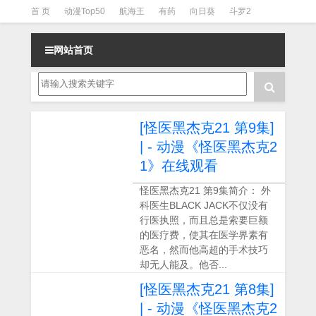
首 页
动漫Top50
航海王
有药
向日葵
斗罗2
斗罗3
火影
一拳超人
柯南
阴阳师
节目清单
网站首页
[怪医黑杰克21 第9集]
| - 动漫《怪医黑杰克2
1》在线观看
怪医黑杰克21 第9集简介： 外
科医生BLACK JACK不仅没有
行医执照，而且总是索要巨额
的医疗费，使其在医学界素有
恶名，然而他高超的手术技巧
却无人能及。他否...
[怪医黑杰克21 第8集]
| - 动漫《怪医黑杰克2