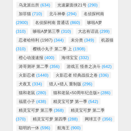
乌龙派出所
(634)
光速蒙面侠21号
(290)
加菲猫
(710)
北斗神拳
(294)
名侦探柯南
(2900)
名侦探柯南 普通话
(860)
哆啦A梦
(310)
哆啦A梦第三季
(310)
大志有话说
(299)
忍者哈特利 (1987)
(344)
未分类
(349)
机器猫
(310)
樱桃小丸子 第二季 上
(1908)
橙心动漫速报
(400)
海绵宝宝
(332)
涛哥测评 第二季
(356)
游戏王 怪兽之决斗
(642)
火影忍者
(1440)
火影忍者 经典战役之卷
(336)
犬夜叉
(334)
猎人×猎人 重制版
(296)
猫和老鼠
(280)
猫和老鼠<50周年纪念版>
(286)
福星小子
(438)
精灵宝可梦 第一季
(542)
精灵宝可梦 第三季
(368)
精灵宝可梦 第二季
(370)
精灵宝可梦 第四季
(288)
网球王子
(356)
聪明的一休
(596)
航海王
(900)