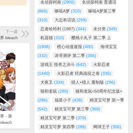
名侦探柯南
(2900)
名侦探柯南 普通话
(860)
哆啦A梦
(310)
哆啦A梦第三季
(310)
大志有话说
(299)
忍者哈特利 (1987)
(344)
未分类
(349)
下一篇
界 bleach
机器猫
(310)
樱桃小丸子 第二季 上
(1908)
橙心动漫速报
(400)
海绵宝宝
(332)
涛哥测评 第二季
(356)
游戏王 怪兽之决斗
(642)
火影忍者
(1440)
火影忍者 经典战役之卷
(336)
犬夜叉
(334)
猎人×猎人 重制版
(296)
猫和老鼠
(280)
猫和老鼠<50周年纪念版>
(286)
福星小子
(438)
精灵宝可梦 第一季
(542)
精灵宝可梦 第三季
(368)
界 - 第
精灵宝可梦 第二季
(370)
leach
精灵宝可梦 第四季
(288)
网球王子
(356)