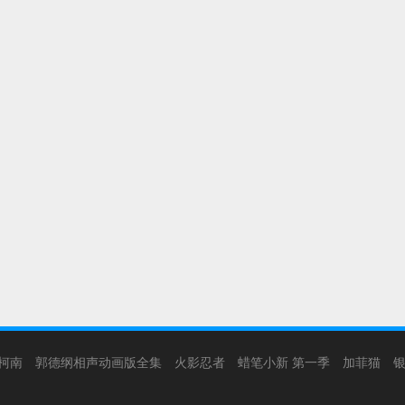
柯南
郭德纲相声动画版全集
火影忍者
蜡笔小新 第一季
加菲猫