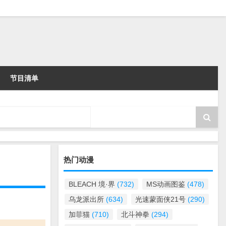
节目清单
热门动漫
BLEACH 境·界
(732)
MS动画图鉴
(478)
乌龙派出所
(634)
光速蒙面侠21号
(290)
加菲猫
(710)
北斗神拳
(294)