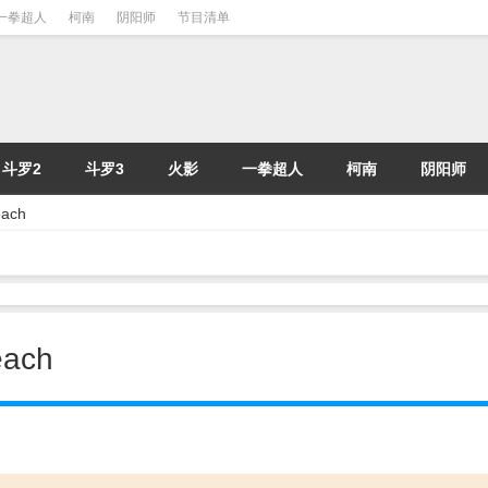
一拳超人
柯南
阴阳师
节目清单
斗罗2
斗罗3
火影
一拳超人
柯南
阴阳师
ach
ach