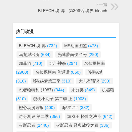
下一篇
BLEACH 境·界 - 第306话 境界 bleach
热门动漫
BLEACH 境·界
(732)
MS动画图鉴
(478)
乌龙派出所
(634)
光速蒙面侠21号
(290)
加菲猫
(710)
北斗神拳
(294)
名侦探柯南
(2900)
名侦探柯南 普通话
(860)
哆啦A梦
(310)
哆啦A梦第三季
(310)
大志有话说
(299)
忍者哈特利 (1987)
(344)
未分类
(349)
机器猫
(310)
樱桃小丸子 第二季 上
(1908)
橙心动漫速报
(400)
海绵宝宝
(332)
涛哥测评 第二季
(356)
游戏王 怪兽之决斗
(642)
火影忍者
(1440)
火影忍者 经典战役之卷
(336)