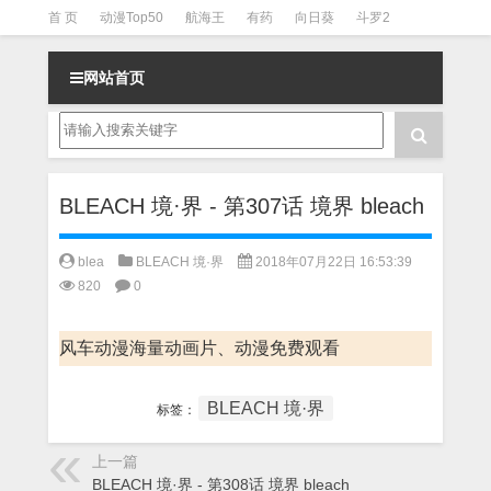
首 页
动漫Top50
航海王
有药
向日葵
斗罗2
斗罗3
火影
一拳超人
柯南
阴阳师
节目清单
网站首页
BLEACH 境·界 - 第307话 境界 bleach
blea
BLEACH 境·界
2018年07月22日 16:53:39
820
0
风车动漫海量动画片、动漫免费观看
BLEACH 境·界
标签：
上一篇
BLEACH 境·界 - 第308话 境界 bleach