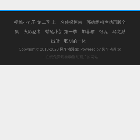
樱桃小丸子 第二季 上
名侦探柯南
郭德纲相声动画版全
集
火影忍者
蜡笔小新 第一季
加菲猫
银魂
乌龙派
出所
聪明的一休
Copyright © 2018-2020
风车动漫(p)
Powered by
风车动漫(p)
－在线免费观看动漫动画片的网站