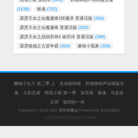
(1638)
银魂
(702)
霹雳天命之仙魔鏖锋2斩魔录 普通话版
(360)
霹雳天命之仙魔鏖锋 普通话版
(300)
霹雳天命之战祸邪神2 破邪传 普通话版
(288)
霹雳狼烟之古原争霸
(300)
麻辣小冤家
(306)
樱桃小丸子 第二季 上
名侦探柯南
郭德纲相声动画版全
集
火影忍者
蜡笔小新 第一季
加菲猫
银魂
乌龙派
出所
聪明的一休
Copyright © 2018-2020
风车动漫(p)
Powered by
风车动漫(p)
－在线免费观看动漫动画片的网站