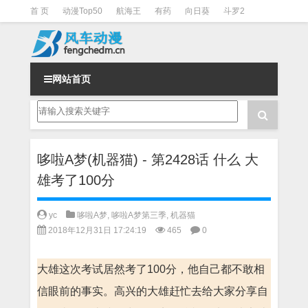
首 页
动漫Top50
航海王
有药
向日葵
斗罗2
斗罗3
火影
一拳超人
柯南
阴阳师
节目清单
网站首页
哆啦A梦(机器猫) - 第2428话 什么 大
雄考了100分
yc
哆啦A梦
,
哆啦A梦第三季
,
机器猫
2018年12月31日 17:24:19
465
0
大雄这次考试居然考了100分，他自己都不敢相
信眼前的事实。高兴的大雄赶忙去给大家分享自