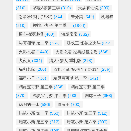
(310)
哆啦A梦第三季
(310)
大志有话说
(299)
忍者哈特利 (1987)
(344)
未分类
(349)
机器猫
(310)
樱桃小丸子 第二季 上
(1908)
橙心动漫速报
(400)
海绵宝宝
(332)
涛哥测评 第二季
(356)
游戏王 怪兽之决斗
(642)
火影忍者
(1440)
火影忍者 经典战役之卷
(336)
犬夜叉
(334)
猎人×猎人 重制版
(296)
猫和老鼠
(280)
猫和老鼠<50周年纪念版>
(286)
福星小子
(438)
精灵宝可梦 第一季
(542)
精灵宝可梦 第三季
(368)
精灵宝可梦 第二季
(370)
精灵宝可梦 第四季
(288)
网球王子
(356)
聪明的一休
(596)
航海王
(900)
蜡笔小新 第一季
(958)
蜡笔小新 第三季
(312)
蜡笔小新 第五季
(312)
蜡笔小新 第六季
(300)
蜡笔小新 第四季
(306)
郭德纲相声动画版全集