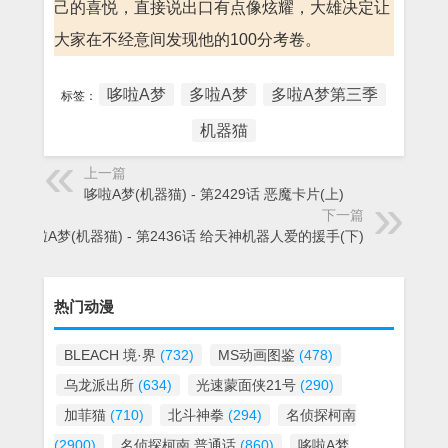
己的喜悦，直接说出口有点像炫耀，大雄决定让
大家在不经意间发现他的100分考卷。
哆啦A梦
多啦A梦
多啦A梦第三季
标签：
机器猫
上一篇
哆啦A梦(机器猫) - 第2429话 恶魔卡片(上)
下一篇
哆啦A梦(机器猫) - 第2436话 给天神机器人爱的援手(下)
热门动漫
BLEACH 境·界
(732)
MS动画图鉴
(478)
乌龙派出所
(634)
光速蒙面侠21号
(290)
加菲猫
(710)
北斗神拳
(294)
名侦探柯南
(2900)
名侦探柯南 普通话
(860)
哆啦A梦