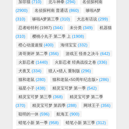
加菲猫
(710)
北斗神拳
(294)
名侦探柯南
(2900)
名侦探柯南 普通话
(860)
哆啦A梦
(310)
哆啦A梦第三季
(310)
大志有话说
(299)
忍者哈特利 (1987)
(344)
未分类
(349)
机器猫
(310)
樱桃小丸子 第二季 上
(1908)
橙心动漫速报
(400)
海绵宝宝
(332)
涛哥测评 第二季
(356)
游戏王 怪兽之决斗
(642)
火影忍者
(1440)
火影忍者 经典战役之卷
(336)
犬夜叉
(334)
猎人×猎人 重制版
(296)
猫和老鼠
(280)
猫和老鼠<50周年纪念版>
(286)
福星小子
(438)
精灵宝可梦 第一季
(542)
精灵宝可梦 第三季
(368)
精灵宝可梦 第二季
(370)
精灵宝可梦 第四季
(288)
网球王子
(356)
聪明的一休
(596)
航海王
(900)
蜡笔小新 第一季
(958)
蜡笔小新 第三季
(312)