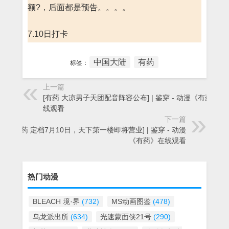
额?，后面都是预告。。。。
7.10日打卡
中国大陆
有药
标签：
上一篇
[有药 大凉男子天团配音阵容公布] | 鉴穿 - 动漫《有药》在
线观看
下一篇
[有药 定档7月10日，天下第一楼即将营业] | 鉴穿 - 动漫
《有药》在线观看
热门动漫
BLEACH 境·界
(732)
MS动画图鉴
(478)
乌龙派出所
(634)
光速蒙面侠21号
(290)