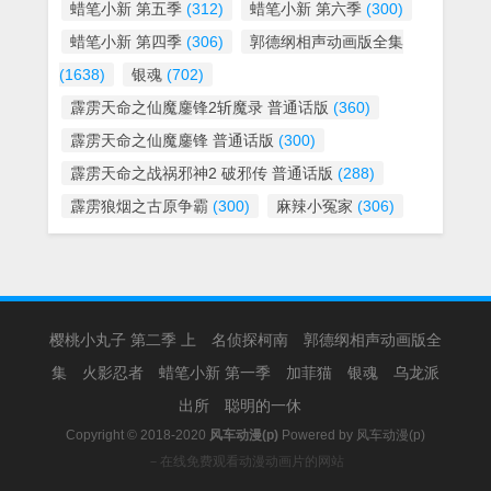
蜡笔小新 第五季
(312)
蜡笔小新 第六季
(300)
蜡笔小新 第四季
(306)
郭德纲相声动画版全集
(1638)
银魂
(702)
霹雳天命之仙魔鏖锋2斩魔录 普通话版
(360)
霹雳天命之仙魔鏖锋 普通话版
(300)
霹雳天命之战祸邪神2 破邪传 普通话版
(288)
霹雳狼烟之古原争霸
(300)
麻辣小冤家
(306)
樱桃小丸子 第二季 上
名侦探柯南
郭德纲相声动画版全
集
火影忍者
蜡笔小新 第一季
加菲猫
银魂
乌龙派
出所
聪明的一休
Copyright © 2018-2020
风车动漫(p)
Powered by
风车动漫(p)
－在线免费观看动漫动画片的网站