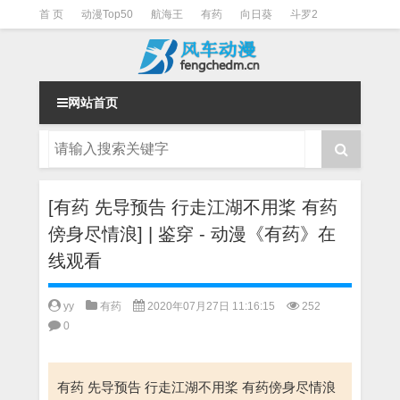
首 页
动漫Top50
航海王
有药
向日葵
斗罗2
斗罗3
火影
一拳超人
柯南
阴阳师
节目清单
网站首页
[有药 先导预告 行走江湖不用桨 有药
傍身尽情浪] | 鉴穿 - 动漫《有药》在
线观看
yy
有药
2020年07月27日 11:16:15
252
0
有药 先导预告 行走江湖不用桨 有药傍身尽情浪