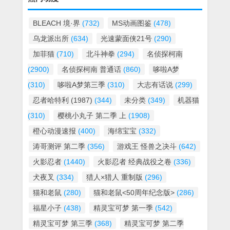
BLEACH 境·界
(732)
MS动画图鉴
(478)
乌龙派出所
(634)
光速蒙面侠21号
(290)
加菲猫
(710)
北斗神拳
(294)
名侦探柯南
(2900)
名侦探柯南 普通话
(860)
哆啦A梦
(310)
哆啦A梦第三季
(310)
大志有话说
(299)
忍者哈特利 (1987)
(344)
未分类
(349)
机器猫
(310)
樱桃小丸子 第二季 上
(1908)
橙心动漫速报
(400)
海绵宝宝
(332)
涛哥测评 第二季
(356)
游戏王 怪兽之决斗
(642)
火影忍者
(1440)
火影忍者 经典战役之卷
(336)
犬夜叉
(334)
猎人×猎人 重制版
(296)
猫和老鼠
(280)
猫和老鼠<50周年纪念版>
(286)
福星小子
(438)
精灵宝可梦 第一季
(542)
精灵宝可梦 第三季
(368)
精灵宝可梦 第二季