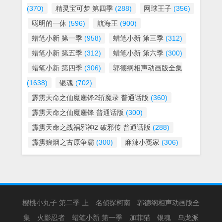
(370)
精灵宝可梦 第四季
(288)
网球王子
(356)
聪明的一休
(596)
航海王
(900)
蜡笔小新 第一季
(958)
蜡笔小新 第三季
(312)
蜡笔小新 第五季
(312)
蜡笔小新 第六季
(300)
蜡笔小新 第四季
(306)
郭德纲相声动画版全集
(1638)
银魂
(702)
霹雳天命之仙魔鏖锋2斩魔录 普通话版
(360)
霹雳天命之仙魔鏖锋 普通话版
(300)
霹雳天命之战祸邪神2 破邪传 普通话版
(288)
霹雳狼烟之古原争霸
(300)
麻辣小冤家
(306)
樱桃小丸子 第二季 上
名侦探柯南
郭德纲相声动画版全
集
火影忍者
蜡笔小新 第一季
加菲猫
银魂
乌龙派