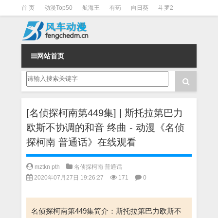
首 页
动漫Top50
航海王
有药
向日葵
斗罗2
斗罗3
火影
一拳超人
柯南
阴阳师
节目清单
网站首页
[名侦探柯南第449集] | 斯托拉第巴力
欧斯不协调的和音 终曲 - 动漫《名侦
探柯南 普通话》在线观看
mztkn pth
名侦探柯南 普通话
2020年07月27日 19:26:27
171
0
名侦探柯南第449集简介：斯托拉第巴力欧斯不